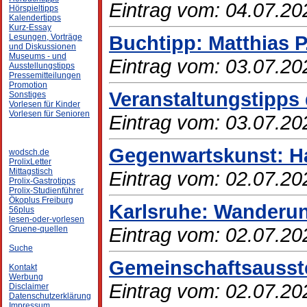
Eintrag vom: 04.07.20
Hörspieltipps
Kalendertipps
Kurz-Essay
Buchtipp: Matthias P
Lesungen, Vorträge
und Diskussionen
Museums - und
Eintrag vom: 03.07.20
Ausstellungstipps
Pressemitteilungen
Promotion
Veranstaltungstipps 
Sonstiges
Vorlesen für Kinder
Vorlesen für Senioren
Eintrag vom: 03.07.20
Gegenwartskunst: Ha
wodsch.de
ProlixLetter
Mittagstisch
Eintrag vom: 02.07.20
Prolix-Gastrotipps
Prolix-Studienführer
Ökoplus Freiburg
Karlsruhe: Wanderun
56plus
lesen-oder-vorlesen
Eintrag vom: 02.07.20
Gruene-quellen
Suche
Gemeinschaftsausst
Kontakt
Werbung
Eintrag vom: 02.07.20
Disclaimer
Datenschutzerklärung
Impressum