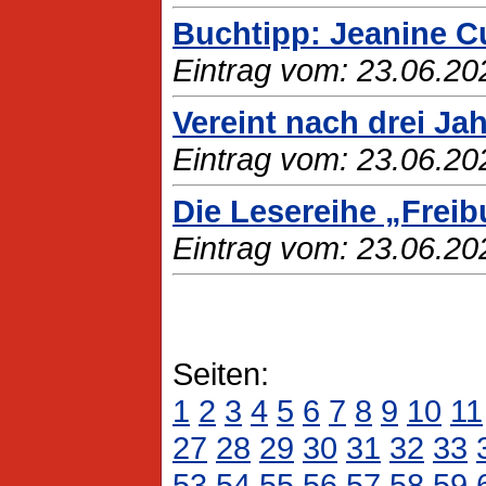
Buchtipp: Jeanine C
Eintrag vom: 23.06.20
Vereint nach drei Ja
Eintrag vom: 23.06.20
Die Lesereihe „Freib
Eintrag vom: 23.06.20
Seiten:
1
2
3
4
5
6
7
8
9
10
11
27
28
29
30
31
32
33
53
54
55
56
57
58
59