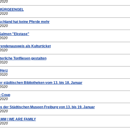
.2020
R WÜRGEENGEL
.2020
schland hat keine Pferde mehr
.2020
 Salmen "Ekstase"
.2020
rendenausweis als Kulturticket
.2020
terliche Tonfliesen gestalten
.2020
 Herz
.2020
r städtischen Bibliotheken vom 13. bis 18. Januar
.2020
e Coup
.2020
s der Städtischen Museen Freiburg von 13. bis 19. Januar
.2020
MM | WE ARE FAMILY
.2020