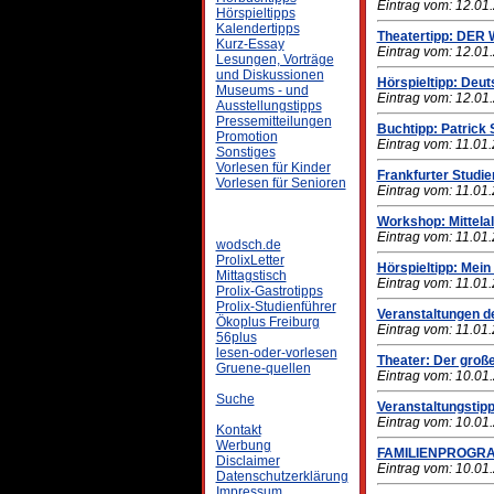
Eintrag vom: 12.01
Hörspieltipps
Kalendertipps
Theatertipp: DE
Kurz-Essay
Eintrag vom: 12.01
Lesungen, Vorträge
und Diskussionen
Hörspieltipp: Deut
Museums - und
Eintrag vom: 12.01
Ausstellungstipps
Pressemitteilungen
Buchtipp: Patrick
Promotion
Eintrag vom: 11.01
Sonstiges
Vorlesen für Kinder
Frankfurter Studie
Vorlesen für Senioren
Eintrag vom: 11.01
Workshop: Mittelal
Eintrag vom: 11.01
wodsch.de
ProlixLetter
Hörspieltipp: Mein
Mittagstisch
Eintrag vom: 11.01
Prolix-Gastrotipps
Prolix-Studienführer
Veranstaltungen de
Ökoplus Freiburg
Eintrag vom: 11.01
56plus
lesen-oder-vorlesen
Theater: Der groß
Gruene-quellen
Eintrag vom: 10.01
Suche
Veranstaltungstipp
Eintrag vom: 10.01
Kontakt
Werbung
FAMILIENPROGRA
Disclaimer
Eintrag vom: 10.01
Datenschutzerklärung
Impressum