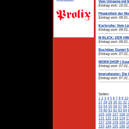
Vom Umgang mit Ma
Eintrag vom: 10.01
Pinakothek der Mo
Eintrag vom: 09.01
Karlsruhe: Vom Li
Eintrag vom: 09.01
M BLICK: DER HI
Eintrag vom: 09.01
Buchtipp: Daniel S
Eintrag vom: 07.01
WORKSHOP | Sound
Eintrag vom: 07.01
Improtheater: Die
Eintrag vom: 07.01
Seiten:
1
2
3
4
5
6
7
8
9
10
27
28
29
30
31
32
53
54
55
56
57
58
79
80
81
82
83
84
105
106
107
108
1
131
132
133
134
1
157
158
159
160
1
183
184
185
186
1