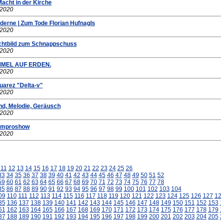
cht in der Kirche
.2020
derne | Zum Tode Florian Hufnagls
.2020
chtbild zum Schnappschuss
.2020
MMEL AUF ERDEN.
.2020
uarez "Delta-v"
.2020
, Melodie, Geräusch
.2020
 Improshow
.2020
11
12
13
14
15
16
17
18
19
20
21
22
23
24
25
26
33
34
35
36
37
38
39
40
41
42
43
44
45
46
47
48
49
50
51
52
59
60
61
62
63
64
65
66
67
68
69
70
71
72
73
74
75
76
77
78
85
86
87
88
89
90
91
92
93
94
95
96
97
98
99
100
101
102
103
104
09
110
111
112
113
114
115
116
117
118
119
120
121
122
123
124
125
126
127
1
35
136
137
138
139
140
141
142
143
144
145
146
147
148
149
150
151
152
153
61
162
163
164
165
166
167
168
169
170
171
172
173
174
175
176
177
178
179
87
188
189
190
191
192
193
194
195
196
197
198
199
200
201
202
203
204
205