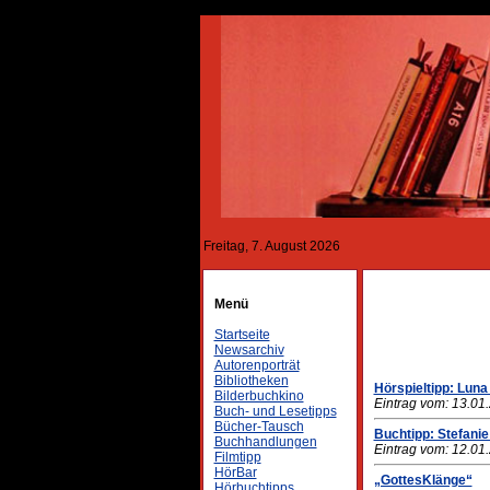
Freitag, 7. August 2026
Menü
Startseite
Newsarchiv
Autorenporträt
Bibliotheken
Hörspieltipp: Luna
Bilderbuchkino
Eintrag vom: 13.01
Buch- und Lesetipps
Bücher-Tausch
Buchtipp: Stefanie
Buchhandlungen
Eintrag vom: 12.01
Filmtipp
HörBar
„GottesKlänge“
Hörbuchtipps