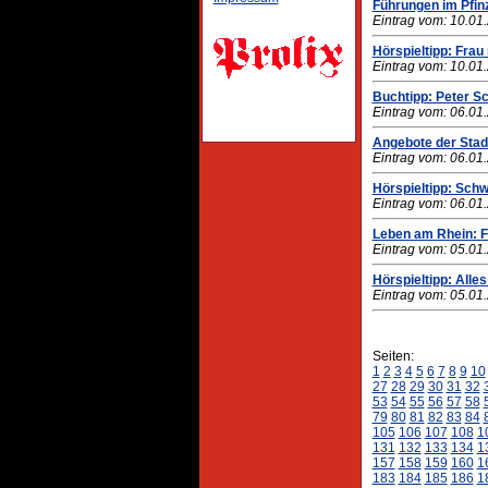
Führungen im Pfi
Eintrag vom: 10.01
Hörspieltipp: Frau
Eintrag vom: 10.01
Buchtipp: Peter S
Eintrag vom: 06.01
Angebote der Stadt
Eintrag vom: 06.01
Hörspieltipp: Schw
Eintrag vom: 06.01
Leben am Rhein: 
Eintrag vom: 05.01
Hörspieltipp: Alles
Eintrag vom: 05.01
Seiten:
1
2
3
4
5
6
7
8
9
10
27
28
29
30
31
32
53
54
55
56
57
58
79
80
81
82
83
84
105
106
107
108
1
131
132
133
134
1
157
158
159
160
1
183
184
185
186
1