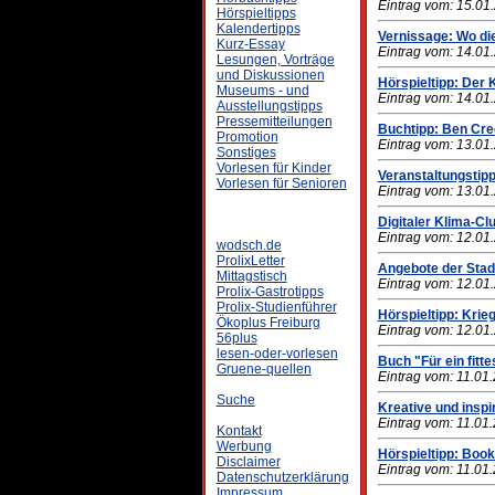
Eintrag vom: 15.01
Hörspieltipps
Kalendertipps
Vernissage: Wo die
Kurz-Essay
Eintrag vom: 14.01
Lesungen, Vorträge
und Diskussionen
Hörspieltipp: Der K
Museums - und
Eintrag vom: 14.01
Ausstellungstipps
Pressemitteilungen
Buchtipp: Ben Cre
Promotion
Eintrag vom: 13.01
Sonstiges
Vorlesen für Kinder
Veranstaltungstip
Vorlesen für Senioren
Eintrag vom: 13.01
Digitaler Klima-Cl
Eintrag vom: 12.01
wodsch.de
ProlixLetter
Angebote der Stadt
Mittagstisch
Eintrag vom: 12.01
Prolix-Gastrotipps
Prolix-Studienführer
Hörspieltipp: Krie
Ökoplus Freiburg
Eintrag vom: 12.01
56plus
lesen-oder-vorlesen
Buch "Für ein fit
Gruene-quellen
Eintrag vom: 11.01
Suche
Kreative und insp
Eintrag vom: 11.01
Kontakt
Werbung
Hörspieltipp: Book
Disclaimer
Eintrag vom: 11.01
Datenschutzerklärung
Impressum