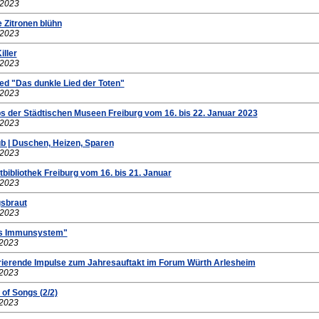
.2023
 Zitronen blühn
.2023
iller
.2023
ed "Das dunkle Lied der Toten"
.2023
ps der Städtischen Museen Freiburg vom 16. bis 22. Januar 2023
.2023
ub | Duschen, Heizen, Sparen
.2023
bibliothek Freiburg vom 16. bis 21. Januar
.2023
gsbraut
.2023
tes Immunsystem"
.2023
irierende Impulse zum Jahresauftakt im Forum Würth Arlesheim
.2023
 of Songs (2/2)
.2023