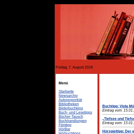
Freitag, 7. August 2026
Menü
Startseite
Newsarchiv
Autorenporträt
Bibliotheken
Buchtipp: Viola M
Bilderbuchkino
Eintrag vom: 15.01
Buch- und Lesetipps
Bücher-Tausch
„Tiefsee und Tief
Buchhandlungen
Eintrag vom: 15.01
Filmtipp
HörBar
Hörspieltipp: Der 
Hörbuchtipps