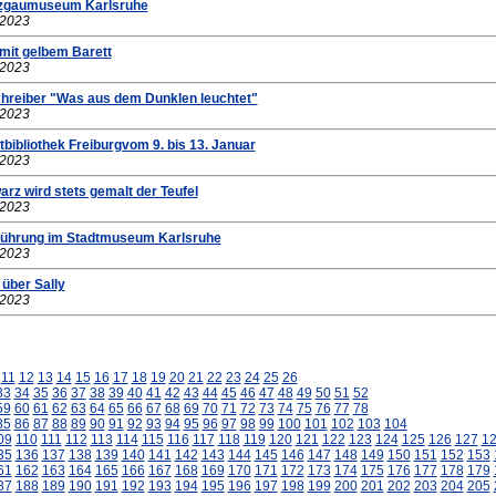
nzgaumuseum Karlsruhe
.2023
 mit gelbem Barett
.2023
chreiber "Was aus dem Dunklen leuchtet"
.2023
bibliothek Freiburgvom 9. bis 13. Januar
.2023
arz wird stets gemalt der Teufel
.2023
Führung im Stadtmuseum Karlsruhe
.2023
 über Sally
.2023
11
12
13
14
15
16
17
18
19
20
21
22
23
24
25
26
33
34
35
36
37
38
39
40
41
42
43
44
45
46
47
48
49
50
51
52
59
60
61
62
63
64
65
66
67
68
69
70
71
72
73
74
75
76
77
78
85
86
87
88
89
90
91
92
93
94
95
96
97
98
99
100
101
102
103
104
09
110
111
112
113
114
115
116
117
118
119
120
121
122
123
124
125
126
127
1
35
136
137
138
139
140
141
142
143
144
145
146
147
148
149
150
151
152
153
61
162
163
164
165
166
167
168
169
170
171
172
173
174
175
176
177
178
179
87
188
189
190
191
192
193
194
195
196
197
198
199
200
201
202
203
204
205