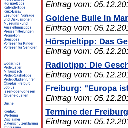
Eintrag vom: 05.12.20
Hörspieltipps
Kalendertipps
Kurz-Essay
Goldene Bulle in Ma
Lesungen, Vorträge
und Diskussionen
Museums - und
Eintrag vom: 05.12.20
Ausstellungstipps
Pressemitteilungen
Promotion
Hörspieltipp: Das G
Sonstiges
Vorlesen für Kinder
Vorlesen für Senioren
Eintrag vom: 05.12.20
Radiotipp: Die Gesc
wodsch.de
ProlixLetter
Mittagstisch
Eintrag vom: 05.12.20
Prolix-Gastrotipps
Prolix-Studienführer
Ökoplus Freiburg
Freiburg: "Europa i
56plus
lesen-oder-vorlesen
Eintrag vom: 05.12.20
Gruene-quellen
Suche
Termine der Freibur
Kontakt
Werbung
Eintrag vom: 05.12.20
Disclaimer
Datenschutzerklärung
Impressum