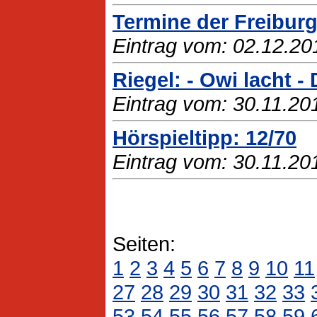
Termine der Freibur
Eintrag vom: 02.12.20
Riegel: - Owi lacht 
Eintrag vom: 30.11.20
Hörspieltipp: 12/70
Eintrag vom: 30.11.20
Seiten:
1
2
3
4
5
6
7
8
9
10
11
27
28
29
30
31
32
33
53
54
55
56
57
58
59