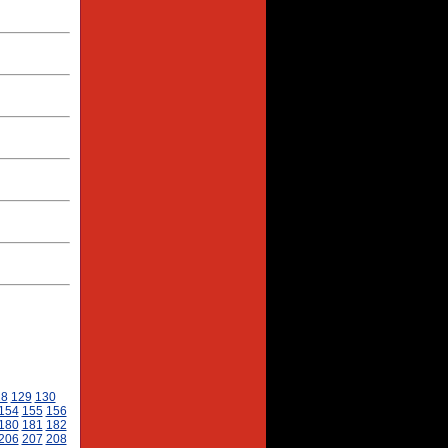
28
129
130
154
155
156
180
181
182
206
207
208