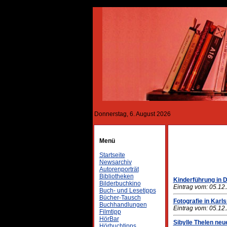
Donnerstag, 6. August 2026
Menü
Startseite
Newsarchiv
Autorenporträt
Bibliotheken
Kinderführung in 
Bilderbuchkino
Eintrag vom: 05.12
Buch- und Lesetipps
Bücher-Tausch
Fotografie in Karl
Buchhandlungen
Eintrag vom: 05.12
Filmtipp
HörBar
Sibylle Thelen neu
Hörbuchtipps