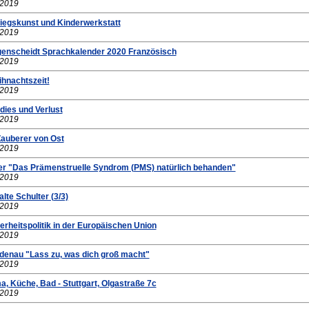
.2019
iegskunst und Kinderwerkstatt
.2019
genscheidt Sprachkalender 2020 Französisch
.2019
ihnachtszeit!
.2019
dies und Verlust
.2019
Zauberer von Ost
.2019
r "Das Prämenstruelle Syndrom (PMS) natürlich behanden"
.2019
alte Schulter (3/3)
.2019
erheitspolitik in der Europäischen Union
.2019
ndenau "Lass zu, was dich groß macht"
.2019
a, Küche, Bad - Stuttgart, Olgastraße 7c
.2019