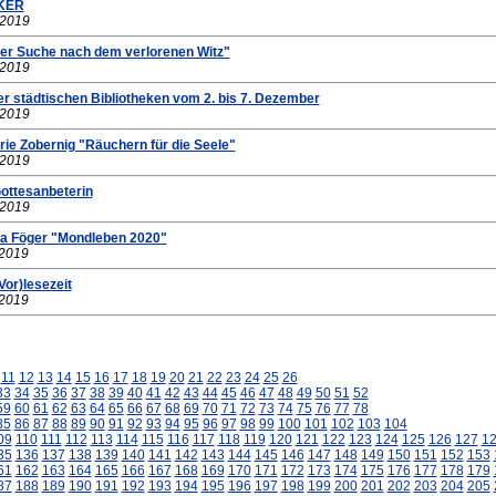
KER
.2019
er Suche nach dem verlorenen Witz"
.2019
r städtischen Bibliotheken vom 2. bis 7. Dezember
.2019
ie Zobernig "Räuchern für die Seele"
.2019
Gottesanbeterin
.2019
ga Föger "Mondleben 2020"
.2019
Vor)lesezeit
.2019
11
12
13
14
15
16
17
18
19
20
21
22
23
24
25
26
33
34
35
36
37
38
39
40
41
42
43
44
45
46
47
48
49
50
51
52
59
60
61
62
63
64
65
66
67
68
69
70
71
72
73
74
75
76
77
78
85
86
87
88
89
90
91
92
93
94
95
96
97
98
99
100
101
102
103
104
09
110
111
112
113
114
115
116
117
118
119
120
121
122
123
124
125
126
127
1
35
136
137
138
139
140
141
142
143
144
145
146
147
148
149
150
151
152
153
61
162
163
164
165
166
167
168
169
170
171
172
173
174
175
176
177
178
179
87
188
189
190
191
192
193
194
195
196
197
198
199
200
201
202
203
204
205