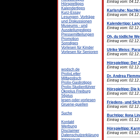
Eintrag vom: 04.12
Hörspieltipps
Kalendertipps
Karlsruhe: Nachkr
Kurz-Essay
Eintrag vom: 04.12
Lesungen, Vorträge
und Diskussionen
Kalendertipp: Lan
Museums - und
Eintrag vom: 02.12
Ausstellungstipps
Pressemitteilungen
Oh, du tödliche We
Promotion
Eintrag vom: 02.12
Sonstiges
Vorlesen für Kinder
Ulrike Weiss: Para
Vorlesen für Senioren
Eintrag vom: 02.12
Hörspieltipp: Der 
Eintrag vom: 02.12
wodsch.de
ProlixLetter
Dr. Andrea Flemme
Mittagstisch
Eintrag vom: 02.12
Prolix-Gastrotipps
Prolix-Studienführer
Hörspieltipp: Die k
Ökoplus Freiburg
Eintrag vom: 02.12
56plus
lesen-oder-vorlesen
Friedens- und Sich
Gruene-quellen
Eintrag vom: 02.12
Suche
Buchtipp: Ilona Li
Eintrag vom: 01.12
Kontakt
Werbung
Hörspieltipp: Karm
Disclaimer
Eintrag vom: 01.12
Datenschutzerklärung
Impressum