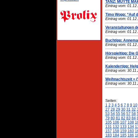
TANZ: MUYTE MA
Eintrag vom: 01.12
Timo Wopp: “Auf d
Eintrag vom: 01.12
Veranstaltungen de
Eintrag vom: 01.12
Buchtipp: Annemar
Eintrag vom: 01.12
Hörspieltipp: Die 
Eintrag vom: 01.12
Kalendertipp: Hel
Eintrag vom: 30.11
Weihnachtszeit = (
Eintrag vom: 30.11
Seiten:
1
2
3
4
5
6
7
8
9
10
27
28
29
30
31
32
53
54
55
56
57
58
79
80
81
82
83
84
105
106
107
108
1
131
132
133
134
1
157
158
159
160
1
183
184
185
186
1