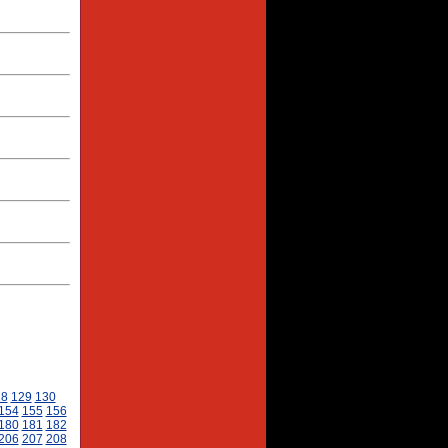
28
129
130
154
155
156
180
181
182
206
207
208