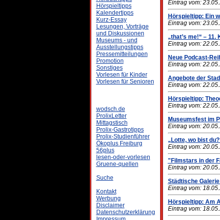
Eintrag vom: 23.05
Hörspieltipps
Kalendertipps
Hörspieltipp: Ein 
Kurz-Essay
Eintrag vom: 23.05
Lesungen, Vorträge
und Diskussionen
„that’s me!“ – 11.
Museums - und
Eintrag vom: 22.05
Ausstellungstipps
Pressemitteilungen
Neue Podcast-Reih
Promotion
Eintrag vom: 22.05
Sonstiges
Vorlesen für Kinder
Angebote der Stadt
Vorlesen für Senioren
Eintrag vom: 22.05
Hörspieltipp: Theo
Eintrag vom: 22.05
wodsch.de
ProlixLetter
Museumsfest im 
Mittagstisch
Eintrag vom: 20.05
Prolix-Gastrotipps
Prolix-Studienführer
„Lotte, wo bist du?
Ökoplus Freiburg
Eintrag vom: 20.05
56plus
lesen-oder-vorlesen
"Filmstars in der 
Gruene-quellen
Eintrag vom: 20.05
Suche
Städtische Galerie
Eintrag vom: 18.05
Kontakt
Werbung
Hörspieltipp: Am 
Disclaimer
Eintrag vom: 18.05
Datenschutzerklärung
Impressum