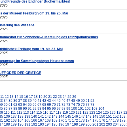
 und Freunde des Endinger Büchermarktes!
.2025
s der Museen Freiburg vom 19. bis 25. Mai
.2025
isierung des Wissens
.2025
Thomashof zur Schnebele-Ausstellung des Pfinzgaumuseums
.2025
bibliothek Freiburg vom 19. bis 23. Mai
.2025
Museumstag im Sammlungsdepot Heusenstamm
.2025
TÜFF ODER DER GEISTIGE
.2025
11
12
13
14
15
16
17
18
19
20
21
22
23
24
25
26
33
34
35
36
37
38
39
40
41
42
43
44
45
46
47
48
49
50
51
52
59
60
61
62
63
64
65
66
67
68
69
70
71
72
73
74
75
76
77
78
85
86
87
88
89
90
91
92
93
94
95
96
97
98
99
100
101
102
103
104
09
110
111
112
113
114
115
116
117
118
119
120
121
122
123
124
125
126
127
1
35
136
137
138
139
140
141
142
143
144
145
146
147
148
149
150
151
152
153
61
162
163
164
165
166
167
168
169
170
171
172
173
174
175
176
177
178
179
87
188
189
190
191
192
193
194
195
196
197
198
199
200
201
202
203
204
205