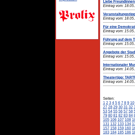
Liebe Freundinnen
Eintrag vom: 18.05
Veranstaltungstipp
Eintrag vom: 18.05
Für eine Demokrat
Eintrag vom: 15.05
Führung auf dem 
Eintrag vom: 15.05
Angebote der Stadt
Eintrag vom: 15.05
Internationaler 
Eintrag vom: 14.05
Theatertipp: TAR
Eintrag vom: 14.05
Seiten:
1
2
3
4
5
6
7
8
9
10
27
28
29
30
31
32
53
54
55
56
57
58
79
80
81
82
83
84
105
106
107
108
1
131
132
133
134
1
157
158
159
160
1
183
184
185
186
1