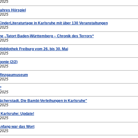
.2025
wahres Hörspiel
.2025
 KinderLiteraturtage in Karlsruhe mit über 130 Veranstaltungen
.2025
e „Tatort Baden-Württemberg – Chronik des Terrors“
.2025
bibliothek Freiburg vom 26. bis 30. Mai
.2025
gonie (2/2)
.2025
Pfinzgaumuseum
.2025
“
.2025
Fächerstadt. Die Bambi-Verleihungen in Karlsruhe"
.2025
 Karlsruhe: Update!
.2025
Anfang war das Wort
.2025