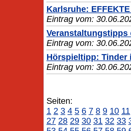
Karlsruhe: EFFEKTE 
Eintrag vom: 30.06.20
Veranstaltungstipps 
Eintrag vom: 30.06.20
Hörspieltipp: Tinder 
Eintrag vom: 30.06.20
Seiten:
1
2
3
4
5
6
7
8
9
10
11
27
28
29
30
31
32
33
53
54
55
56
57
58
59