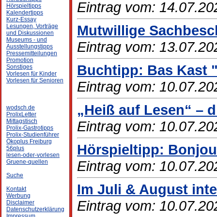
Eintrag vom: 14.07.20
Hörspieltipps
Kalendertipps
Kurz-Essay
Mutwillige Sachbesch
Lesungen, Vorträge
und Diskussionen
Museums - und
Eintrag vom: 13.07.20
Ausstellungstipps
Pressemitteilungen
Promotion
Buchtipp: Bas Kast
Sonstiges
Vorlesen für Kinder
Vorlesen für Senioren
Eintrag vom: 10.07.20
„Heiß auf Lesen“ – d
wodsch.de
ProlixLetter
Mittagstisch
Eintrag vom: 10.07.20
Prolix-Gastrotipps
Prolix-Studienführer
Ökoplus Freiburg
Hörspieltipp: Bonjou
56plus
lesen-oder-vorlesen
Eintrag vom: 10.07.20
Gruene-quellen
Suche
Im Juli & August int
Kontakt
Werbung
Eintrag vom: 10.07.20
Disclaimer
Datenschutzerklärung
Impressum