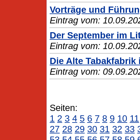
Vorträge und Führun
Eintrag vom: 10.09.20
Der September im Li
Eintrag vom: 10.09.20
Die Alte Tabakfabrik 
Eintrag vom: 09.09.20
Seiten:
1
2
3
4
5
6
7
8
9
10
11
27
28
29
30
31
32
33
53
54
55
56
57
58
59