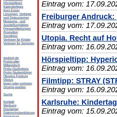
Eintrag vom: 17.09.20
Hörspieltipps
Kalendertipps
Kurz-Essay
Freiburger Andruck:
Lesungen, Vorträge
und Diskussionen
Museums - und
Eintrag vom: 17.09.20
Ausstellungstipps
Pressemitteilungen
Promotion
Utopia. Recht auf H
Sonstiges
Vorlesen für Kinder
Vorlesen für Senioren
Eintrag vom: 16.09.20
Hörspieltipp: Hyperi
wodsch.de
ProlixLetter
Mittagstisch
Eintrag vom: 16.09.20
Prolix-Gastrotipps
Prolix-Studienführer
Ökoplus Freiburg
Filmtipp: STRAY (S
56plus
lesen-oder-vorlesen
Eintrag vom: 16.09.20
Gruene-quellen
Suche
Karlsruhe: Kindert
Kontakt
Werbung
Eintrag vom: 15.09.20
Disclaimer
Datenschutzerklärung
Impressum