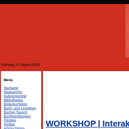
Samstag, 8. August 2026
Menü
Startseite
Newsarchiv
Autorenporträt
Bibliotheken
Bilderbuchkino
Buch- und Lesetipps
Bücher-Tausch
Buchhandlungen
Filmtipp
WORKSHOP | Interakt
HörBar
Hörbuchtipps