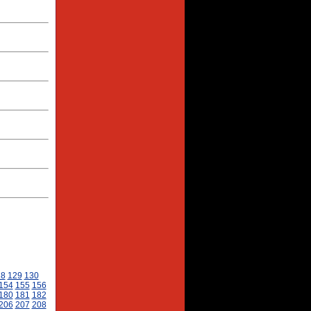
28
129
130
154
155
156
180
181
182
206
207
208