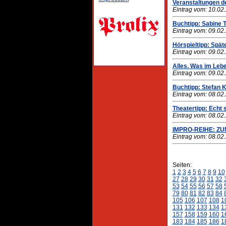
Veranstaltungen de
Eintrag vom: 10.02
Buchtipp: Sabine 
Eintrag vom: 09.02
Hörspieltipp: Spä
Eintrag vom: 09.02
Alles. Was im Lebe
Eintrag vom: 09.02
Buchtipp: Stefan 
Eintrag vom: 08.02
Theatertipp: Echt
Eintrag vom: 08.02
IMPRO-REIHE: ZU
Eintrag vom: 08.02
Seiten:
1
2
3
4
5
6
7
8
9
10
27
28
29
30
31
32
53
54
55
56
57
58
79
80
81
82
83
84
105
106
107
108
1
131
132
133
134
1
157
158
159
160
1
183
184
185
186
1