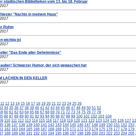
r städtischen Bibliotheken vom 13. bis 18. Februar
.2017
Thiesler "Nachts in meinem Haus"
.2017
ter Ruhm
.2017
n wichtig ist
.2017
Keller "Das Ende aller Geheimnisse"
.2017
 sauber! Schwarzer Humor, der sich gewaschen hat
.2017
M LACHEN IN DEN KELLER
.2017
11
12
13
14
15
16
17
18
19
20
21
22
23
24
25
26
33
34
35
36
37
38
39
40
41
42
43
44
45
46
47
48
49
50
51
52
59
60
61
62
63
64
65
66
67
68
69
70
71
72
73
74
75
76
77
78
85
86
87
88
89
90
91
92
93
94
95
96
97
98
99
100
101
102
103
104
09
110
111
112
113
114
115
116
117
118
119
120
121
122
123
124
125
126
127
1
35
136
137
138
139
140
141
142
143
144
145
146
147
148
149
150
151
152
153
61
162
163
164
165
166
167
168
169
170
171
172
173
174
175
176
177
178
179
87
188
189
190
191
192
193
194
195
196
197
198
199
200
201
202
203
204
205