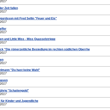
.2017
er Zeit fallen
.2017
gurdsson mit Fred Sellin "Feuer und Eis"
.2017
effer
.2017
Men and Little Miss - Miss Quasselstrippe
.2017
ck "Die römerzeitliche Besiedlung im rechten südlichen Oberrhe
.2017
ken
.2017
hlmann "Du hast keine Wahl"
.2017
dhaven
.2017
ührig "Schattengold"
.2017
 für Kinder und Jugendliche
.2017