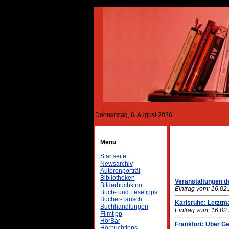
Donnerstag, 6. August 2026
Menü
Startseite
Newsarchiv
Autorenporträt
Bibliotheken
Veranstaltungen de
Bilderbuchkino
Eintrag vom: 16.02
Buch- und Lesetipps
Bücher-Tausch
Karlsruhe: Letztm
Buchhandlungen
Eintrag vom: 16.02
Filmtipp
HörBar
Frankfurt: Über Ge
Hörbuchtipps