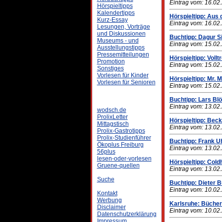
Eintrag vom: 16.02
Hörspieltipps
Kalendertipps
Hörspieltipp: Aus d
Kurz-Essay
Eintrag vom: 16.02
Lesungen, Vorträge
und Diskussionen
Buchtipp: Dagur Si
Museums - und
Eintrag vom: 15.02
Ausstellungstipps
Pressemitteilungen
Hörspieltipp: Volltr
Promotion
Eintrag vom: 15.02
Sonstiges
Vorlesen für Kinder
Hörspieltipp: Mr. 
Vorlesen für Senioren
Eintrag vom: 15.02
Buchtipp: Lars Blö
Eintrag vom: 13.02
wodsch.de
ProlixLetter
Hörspieltipp: Bec
Mittagstisch
Eintrag vom: 13.02
Prolix-Gastrotipps
Prolix-Studienführer
Buchtipp: Frank U
Ökoplus Freiburg
Eintrag vom: 13.02
56plus
lesen-oder-vorlesen
Hörspieltipp: Col
Gruene-quellen
Eintrag vom: 13.02
Suche
Buchtipp: Dieter B
Eintrag vom: 10.02
Kontakt
Werbung
Karlsruhe: Bücher
Disclaimer
Eintrag vom: 10.02
Datenschutzerklärung
Impressum