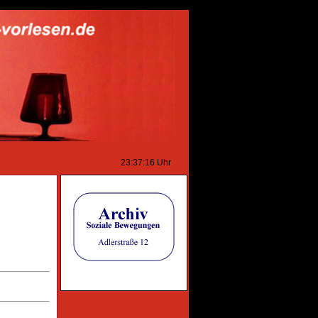
23:37:16
Uhr