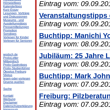
Eintrag vom: 09.09.20
Hörspieltipps
Kalendertipps
Kurz-Essay
Veranstaltungstipps
Lesungen, Vorträge
und Diskussionen
Museums - und
Eintrag vom: 09.09.20
Ausstellungstipps
Pressemitteilungen
Promotion
Buchtipp: Manichi Y
Sonstiges
Vorlesen für Kinder
Vorlesen für Senioren
Eintrag vom: 08.09.20
Jubiläum: 25 Jahre 
wodsch.de
ProlixLetter
Mittagstisch
Eintrag vom: 08.09.20
Prolix-Gastrotipps
Prolix-Studienführer
Ökoplus Freiburg
Buchtipp: Mark John
56plus
lesen-oder-vorlesen
Eintrag vom: 07.09.20
Gruene-quellen
Suche
Freiburg: Pilzberat
Kontakt
Werbung
Eintrag vom: 07.09.20
Disclaimer
Datenschutzerklärung
Impressum