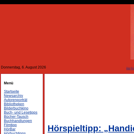
Donnerstag, 6. August 2026
Menü
Startseite
Newsarchiv
Autorenporträt
Bibliotheken
Bilderbuchkino
Buch- und Lesetipps
Bücher-Tausch
Buchhandlungen
Filmtipp
Hörspieltipp: „Handi
HörBar
Hörbuchtipps