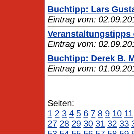
Buchtipp: Lars Gusta
Eintrag vom: 02.09.20
Veranstaltungstipps
Eintrag vom: 02.09.20
Buchtipp: Derek B. M
Eintrag vom: 01.09.20
Seiten:
1
2
3
4
5
6
7
8
9
10
11
27
28
29
30
31
32
33
53
54
55
56
57
58
59