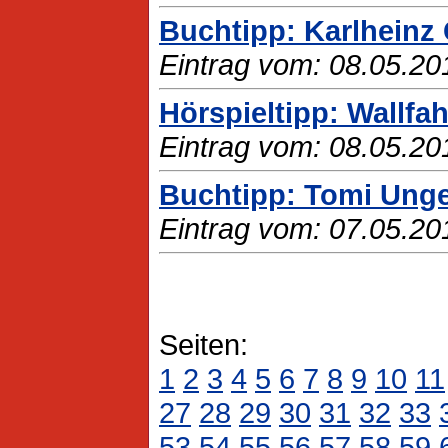
Buchtipp: Karlheinz G
Eintrag vom: 08.05.20
Hörspieltipp: Wallfah
Eintrag vom: 08.05.20
Buchtipp: Tomi Unge
Eintrag vom: 07.05.20
Seiten:
1
2
3
4
5
6
7
8
9
10
11
27
28
29
30
31
32
33
53
54
55
56
57
58
59