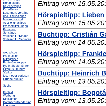
Eintrag vom: 15.05.20
Hörspieltipps
Kalendertipps
Kurz-Essay
Hörspieltipp: Lieben
Lesungen, Vorträge
und Diskussionen
Museums - und
Eintrag vom: 15.05.20
Ausstellungstipps
Pressemitteilungen
Promotion
Buchtipp: Cristián 
Sonstiges
Vorlesen für Kinder
Vorlesen für Senioren
Eintrag vom: 14.05.20
Hörspieltipp: Franki
wodsch.de
ProlixLetter
Mittagstisch
Eintrag vom: 14.05.20
Prolix-Gastrotipps
Prolix-Studienführer
Ökoplus Freiburg
Buchtipp: Heinrich B
56plus
lesen-oder-vorlesen
Eintrag vom: 13.05.20
Gruene-quellen
Suche
Hörspieltipp: Bogot
Kontakt
Werbung
Eintrag vom: 13.05.20
Disclaimer
Datenschutzerklärung
Impressum