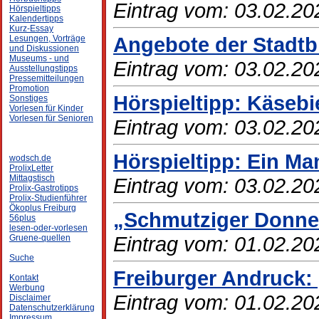
Eintrag vom: 03.02.20
Hörspieltipps
Kalendertipps
Kurz-Essay
Angebote der Stadtbi
Lesungen, Vorträge
und Diskussionen
Museums - und
Eintrag vom: 03.02.20
Ausstellungstipps
Pressemitteilungen
Promotion
Hörspieltipp: Käseb
Sonstiges
Vorlesen für Kinder
Vorlesen für Senioren
Eintrag vom: 03.02.20
Hörspieltipp: Ein Man
wodsch.de
ProlixLetter
Mittagstisch
Eintrag vom: 03.02.20
Prolix-Gastrotipps
Prolix-Studienführer
Ökoplus Freiburg
„Schmutziger Donne
56plus
lesen-oder-vorlesen
Eintrag vom: 01.02.20
Gruene-quellen
Suche
Freiburger Andruck:
Kontakt
Werbung
Eintrag vom: 01.02.20
Disclaimer
Datenschutzerklärung
Impressum