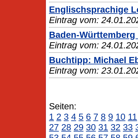
Englischsprachige L
Eintrag vom: 24.01.20
Baden-Württemberg St
Eintrag vom: 24.01.20
Buchtipp: Michael Eb
Eintrag vom: 23.01.20
Seiten:
1
2
3
4
5
6
7
8
9
10
11
27
28
29
30
31
32
33
53
54
55
56
57
58
59