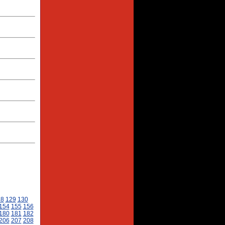
28
129
130
154
155
156
180
181
182
206
207
208