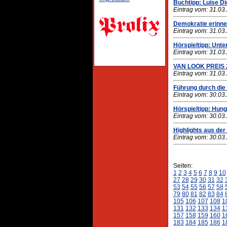
Buchtipp: Luise Di
Eintrag vom: 31.03
Demokratie erinne
Eintrag vom: 31.03
Hörspieltipp: Unt
Eintrag vom: 31.03
VAN LOOK PREIS 
Eintrag vom: 31.03
Führung durch die
Eintrag vom: 30.03
Hörspieltipp: Hung
Eintrag vom: 30.03
Highlights aus de
Eintrag vom: 30.03
Seiten:
1
2
3
4
5
6
7
8
9
10
27
28
29
30
31
32
53
54
55
56
57
58
79
80
81
82
83
84
105
106
107
108
1
131
132
133
134
1
157
158
159
160
1
183
184
185
186
1