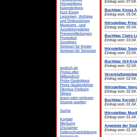
Eintrag vom: 07.04
Hörspieltipps
Kalendertipps
Buchtipp: Kenza A
Kurz-Essay
Eintrag vom: 05.04
Lesungen, Vorträge
und Diskussionen
Hörspieltipp: Prin
Museums - und
Eintrag vom: 05.04
Ausstellungstipps
Pressemitteilungen
Buchtipp: Claire-
Promotion
Eintrag vom: 03.04
Sonstiges
Vorlesen für Kinder
Hörspieltipp: Sound
Vorlesen für Senioren
Eintrag vom: 03.04
Buchtipp: Grit Krü
Eintrag vom: 02.04
wodsch.de
ProlixLetter
Veranstaltungstipp
Mittagstisch
Eintrag vom: 02.04
Prolix-Gastrotipps
Prolix-Studienführer
Hörspieltipp: Vam
Ökoplus Freiburg
Eintrag vom: 02.04
56plus
lesen-oder-vorlesen
Buchtipp: Kerstin
Gruene-quellen
Eintrag vom: 01.04
Suche
Hörspieltipp: Mus
Eintrag vom: 01.04
Kontakt
Werbung
Angebote der Stadt
Disclaimer
Eintrag vom: 01.04
Datenschutzerklärung
Impressum