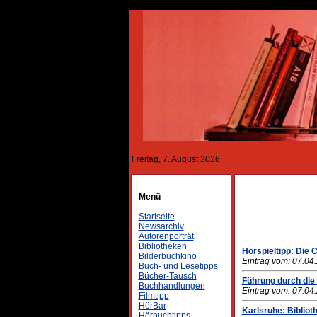
Freitag, 7. August 2026
Menü
Startseite
Newsarchiv
Autorenporträt
Bibliotheken
Hörspieltipp: Die 
Bilderbuchkino
Eintrag vom: 07.04
Buch- und Lesetipps
Bücher-Tausch
Führung durch die
Buchhandlungen
Eintrag vom: 07.04
Filmtipp
HörBar
Karlsruhe: Biblio
Hörbuchtipps