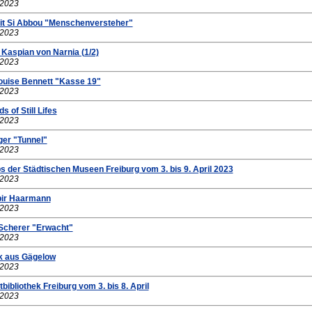
.2023
it Si Abbou "Menschenversteher"
.2023
z Kaspian von Narnia (1/2)
.2023
Louise Bennett "Kasse 19"
.2023
s of Still Lifes
.2023
ger "Tunnel"
.2023
s der Städtischen Museen Freiburg vom 3. bis 9. April 2023
.2023
pir Haarmann
.2023
 Scherer "Erwacht"
.2023
ik aus Gägelow
.2023
bibliothek Freiburg vom 3. bis 8. April
.2023