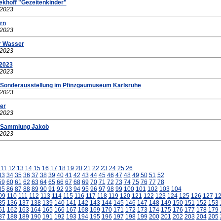
ekhoff "Gezeitenkinder"
.2023
rn
.2023
er Wasser
.2023
2023
.2023
 Sonderausstellung im Pfinzgaumuseum Karlsruhe
.2023
er
.2023
r Sammlung Jakob
.2023
11
12
13
14
15
16
17
18
19
20
21
22
23
24
25
26
33
34
35
36
37
38
39
40
41
42
43
44
45
46
47
48
49
50
51
52
59
60
61
62
63
64
65
66
67
68
69
70
71
72
73
74
75
76
77
78
85
86
87
88
89
90
91
92
93
94
95
96
97
98
99
100
101
102
103
104
09
110
111
112
113
114
115
116
117
118
119
120
121
122
123
124
125
126
127
1
35
136
137
138
139
140
141
142
143
144
145
146
147
148
149
150
151
152
153
61
162
163
164
165
166
167
168
169
170
171
172
173
174
175
176
177
178
179
87
188
189
190
191
192
193
194
195
196
197
198
199
200
201
202
203
204
205