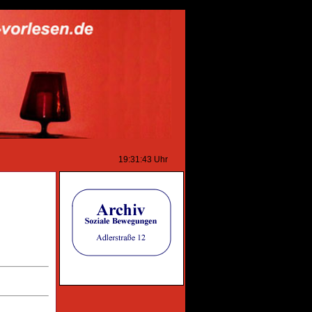
19:31:43
Uhr