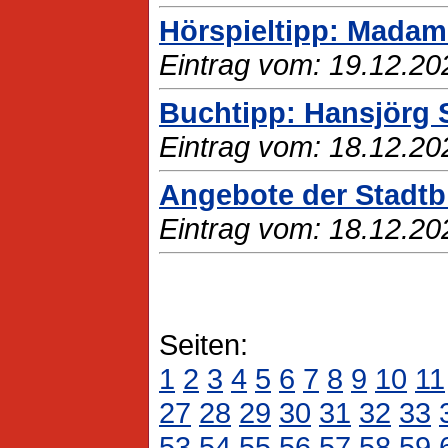
Hörspieltipp: Madam
Eintrag vom: 19.12.20
Buchtipp: Hansjörg 
Eintrag vom: 18.12.20
Angebote der Stadtbi
Eintrag vom: 18.12.20
Seiten:
1
2
3
4
5
6
7
8
9
10
11
27
28
29
30
31
32
33
53
54
55
56
57
58
59