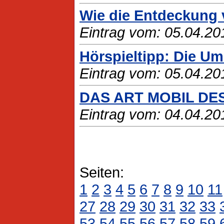
Wie die Entdeckung v
Eintrag vom: 05.04.20
Hörspieltipp: Die U
Eintrag vom: 05.04.20
DAS ART MOBIL D
Eintrag vom: 04.04.20
Seiten:
1
2
3
4
5
6
7
8
9
10
11
27
28
29
30
31
32
33
53
54
55
56
57
58
59