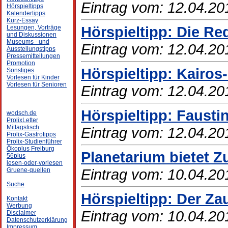
Eintrag vom: 12.04.20
Hörspieltipps
Kalendertipps
Kurz-Essay
Hörspieltipp: Die R
Lesungen, Vorträge
und Diskussionen
Museums - und
Eintrag vom: 12.04.20
Ausstellungstipps
Pressemitteilungen
Promotion
Hörspieltipp: Kairos-
Sonstiges
Vorlesen für Kinder
Vorlesen für Senioren
Eintrag vom: 12.04.20
Hörspieltipp: Fausti
wodsch.de
ProlixLetter
Mittagstisch
Eintrag vom: 12.04.20
Prolix-Gastrotipps
Prolix-Studienführer
Ökoplus Freiburg
Planetarium bietet 
56plus
lesen-oder-vorlesen
Eintrag vom: 10.04.20
Gruene-quellen
Suche
Hörspieltipp: Der Za
Kontakt
Werbung
Eintrag vom: 10.04.20
Disclaimer
Datenschutzerklärung
Impressum