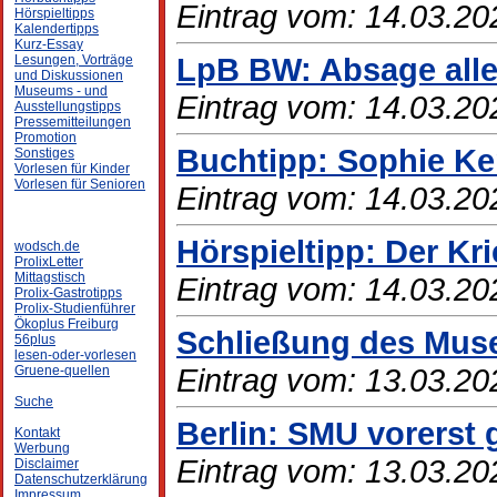
Eintrag vom: 14.03.20
Hörspieltipps
Kalendertipps
Kurz-Essay
LpB BW: Absage alle
Lesungen, Vorträge
und Diskussionen
Museums - und
Eintrag vom: 14.03.20
Ausstellungstipps
Pressemitteilungen
Promotion
Buchtipp: Sophie Ke
Sonstiges
Vorlesen für Kinder
Vorlesen für Senioren
Eintrag vom: 14.03.20
Hörspieltipp: Der Kri
wodsch.de
ProlixLetter
Mittagstisch
Eintrag vom: 14.03.20
Prolix-Gastrotipps
Prolix-Studienführer
Ökoplus Freiburg
Schließung des Mus
56plus
lesen-oder-vorlesen
Eintrag vom: 13.03.20
Gruene-quellen
Suche
Berlin: SMU vorerst
Kontakt
Werbung
Eintrag vom: 13.03.20
Disclaimer
Datenschutzerklärung
Impressum