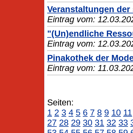
Veranstaltungen der 
Eintrag vom: 12.03.20
"(Un)endliche Ressou
Eintrag vom: 12.03.20
Pinakothek der Moder
Eintrag vom: 11.03.20
Seiten:
1
2
3
4
5
6
7
8
9
10
11
27
28
29
30
31
32
33
53
54
55
56
57
58
59