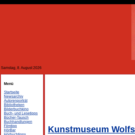
Samstag, 8. August 2026
Menü
Startseite
Newsarchiv
Autorenporträt
Bibliotheken
Bilderbuchkino
Buch- und Lesetipps
Bücher-Tausch
Buchhandlungen
Filmtipp
Kunstmuseum Wolfsb
HörBar
Hörbuchtipps