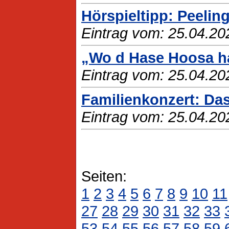
Hörspieltipp: Peelin
Eintrag vom: 25.04.20
„Wo d Hase Hoosa ha
Eintrag vom: 25.04.20
Familienkonzert: Da
Eintrag vom: 25.04.20
Seiten:
1
2
3
4
5
6
7
8
9
10
11
27
28
29
30
31
32
33
53
54
55
56
57
58
59