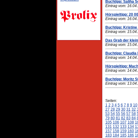
Buchtipp: Saliha 
Eintrag vom: 16.04
Hörspieltipp: 20 0
Eintrag vom: 16.04
Buchtipp: Kristine
Eintrag vom: 15.04
Das Grab der klei
Eintrag vom: 15.04
Buchtipp: Claudia
Eintrag vom: 14.04
Hörspieltipp: Mach
Eintrag vom: 14.04
Buchtipp: Moritz S
Eintrag vom: 13.04
Seiten:
1
2
3
4
5
6
7
8
9
10
27
28
29
30
31
32
53
54
55
56
57
58
79
80
81
82
83
84
105
106
107
108
1
131
132
133
134
1
157
158
159
160
1
183
184
185
186
1