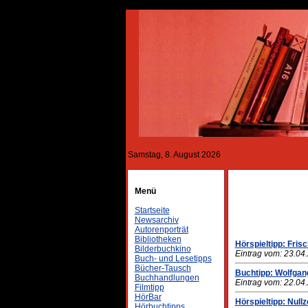
Samstag, 8. August 2026
Menü
Startseite
Newsarchiv
Autorenporträt
Bibliotheken
Hörspieltipp: Fris
Bilderbuchkino
Eintrag vom: 23.04
Buch- und Lesetipps
Bücher-Tausch
Buchtipp: Wolfgan
Buchhandlungen
Eintrag vom: 22.04
Filmtipp
HörBar
Hörspieltipp: Nullz
Hörbuchtipps