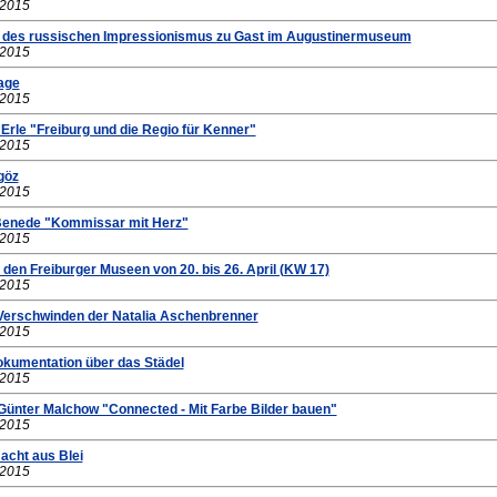
.2015
e des russischen Impressionismus zu Gast im Augustinermuseum
.2015
age
.2015
rle "Freiburg und die Regio für Kenner"
.2015
göz
.2015
 Benede "Kommissar mit Herz"
.2015
 den Freiburger Museen von 20. bis 26. April (KW 17)
.2015
 Verschwinden der Natalia Aschenbrenner
.2015
okumentation über das Städel
.2015
 Günter Malchow "Connected - Mit Farbe Bilder bauen"
.2015
Nacht aus Blei
.2015