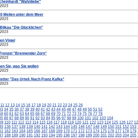
Scheinhardt "Wahnliebe"
.2015
00 Meilen unter dem Meer
.2015
 Bilkau "Die Glücklichen"
.2015
nen Vögel
.2015
 Frenzel "Brennender Zorn"
.2015
en Sie, was Sie wollen
.2015
tetter "Das Urteil. Nach Franz Kafka"
.2015
11
12
13
14
15
16
17
18
19
20
21
22
23
24
25
26
33
34
35
36
37
38
39
40
41
42
43
44
45
46
47
48
49
50
51
52
59
60
61
62
63
64
65
66
67
68
69
70
71
72
73
74
75
76
77
78
85
86
87
88
89
90
91
92
93
94
95
96
97
98
99
100
101
102
103
104
09
110
111
112
113
114
115
116
117
118
119
120
121
122
123
124
125
126
127
1
35
136
137
138
139
140
141
142
143
144
145
146
147
148
149
150
151
152
153
61
162
163
164
165
166
167
168
169
170
171
172
173
174
175
176
177
178
179
87
188
189
190
191
192
193
194
195
196
197
198
199
200
201
202
203
204
205