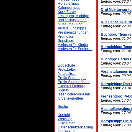
Eintrag vom: 22.04
Hörspieltipps
Kalendertipps
Drei Meisterwerk
Kurz-Essay
Eintrag vom: 22.04
Lesungen, Vorträge
und Diskussionen
Russische Kulturt
Museums - und
Eintrag vom: 22.04
Ausstellungstipps
Pressemitteilungen
Buchtipp: Thomas E
Promotion
Eintrag vom: 21.04
Sonstiges
Vorlesen für Kinder
Hörspieltipp: Tepe
Vorlesen für Senioren
Eintrag vom: 21.04
Buchtipp: Carlos
Eintrag vom: 20.04
wodsch.de
ProlixLetter
Veranstaltungen in
Mittagstisch
Eintrag vom: 20.04
Prolix-Gastrotipps
Prolix-Studienführer
Hörspieltipp: Das
Ökoplus Freiburg
Eintrag vom: 20.04
56plus
lesen-oder-vorlesen
Fernsehtipp: TV-D
Gruene-quellen
Eintrag vom: 17.04
Suche
Ausstellungstipp:
Eintrag vom: 17.04
Kontakt
Werbung
Hörspieltipp: Die 
Disclaimer
Eintrag vom: 17.04
Datenschutzerklärung
Impressum