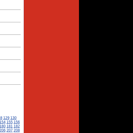
28
129
130
154
155
156
180
181
182
206
207
208