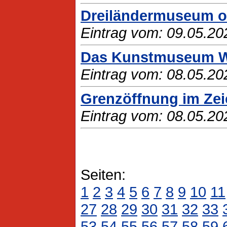
Dreiländermuseum on
Eintrag vom: 09.05.20
Das Kunstmuseum Wol
Eintrag vom: 08.05.20
Grenzöffnung im Zei
Eintrag vom: 08.05.20
Seiten:
1
2
3
4
5
6
7
8
9
10
11
27
28
29
30
31
32
33
53
54
55
56
57
58
59