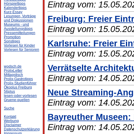
Eintrag vom: 15.05.20
Hörspieltipps
Kalendertipps
Kurz-Essay
Freiburg: Freier Ein
Lesungen, Vorträge
und Diskussionen
Museums - und
Eintrag vom: 15.05.20
Ausstellungstipps
Pressemitteilungen
Promotion
Karlsruhe: Freier Ein
Sonstiges
Vorlesen für Kinder
Vorlesen für Senioren
Eintrag vom: 15.05.20
Verrätselte Architek
wodsch.de
ProlixLetter
Mittagstisch
Eintrag vom: 14.05.20
Prolix-Gastrotipps
Prolix-Studienführer
Ökoplus Freiburg
Neue Streaming-Ange
56plus
lesen-oder-vorlesen
Eintrag vom: 14.05.20
Gruene-quellen
Suche
Bayreuther Museen: F
Kontakt
Werbung
Eintrag vom: 14.05.20
Disclaimer
Datenschutzerklärung
Impressum