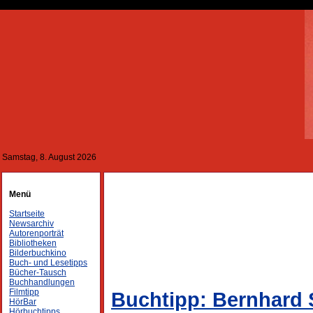
Samstag, 8. August 2026
Menü
Startseite
Newsarchiv
Autorenporträt
Bibliotheken
Bilderbuchkino
Buch- und Lesetipps
Bücher-Tausch
Buchhandlungen
Filmtipp
Buchtipp: Bernhard S
HörBar
Hörbuchtipps