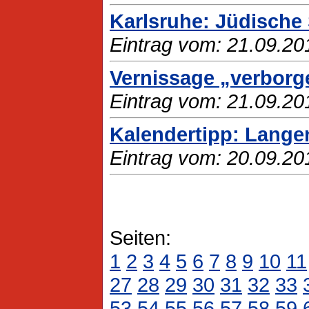
Karlsruhe: Jüdische
Eintrag vom: 21.09.20
Vernissage „verborg
Eintrag vom: 21.09.20
Kalendertipp: Langen
Eintrag vom: 20.09.20
Seiten:
1
2
3
4
5
6
7
8
9
10
11
27
28
29
30
31
32
33
53
54
55
56
57
58
59