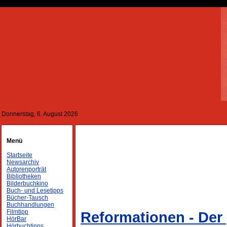
Donnerstag, 6. August 2026
Menü
Startseite
Newsarchiv
Autorenporträt
Bibliotheken
Bilderbuchkino
Buch- und Lesetipps
Bücher-Tausch
Buchhandlungen
Filmtipp
Reformationen - De
HörBar
Hörbuchtipps