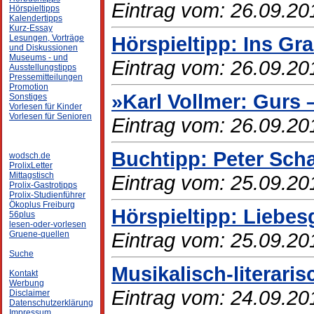
Eintrag vom: 26.09.20
Hörspieltipps
Kalendertipps
Kurz-Essay
Hörspieltipp: Ins Gr
Lesungen, Vorträge
und Diskussionen
Museums - und
Eintrag vom: 26.09.20
Ausstellungstipps
Pressemitteilungen
Promotion
»Karl Vollmer: Gurs 
Sonstiges
Vorlesen für Kinder
Vorlesen für Senioren
Eintrag vom: 26.09.20
Buchtipp: Peter Scha
wodsch.de
ProlixLetter
Mittagstisch
Eintrag vom: 25.09.20
Prolix-Gastrotipps
Prolix-Studienführer
Ökoplus Freiburg
Hörspieltipp: Liebes
56plus
lesen-oder-vorlesen
Eintrag vom: 25.09.20
Gruene-quellen
Suche
Musikalisch-literari
Kontakt
Werbung
Eintrag vom: 24.09.20
Disclaimer
Datenschutzerklärung
Impressum