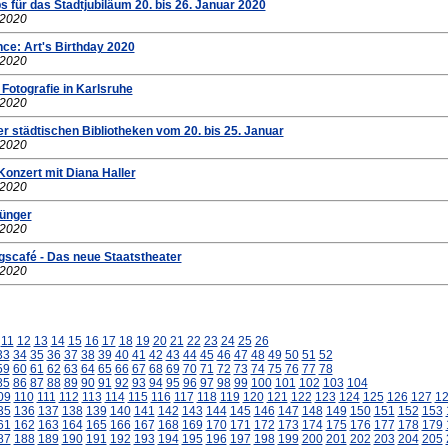
s für das Stadtjubiläum 20. bis 26. Januar 2020
.2020
ce: Art's Birthday 2020
.2020
Fotografie in Karlsruhe
.2020
r städtischen Bibliotheken vom 20. bis 25. Januar
.2020
onzert mit Diana Haller
.2020
Jünger
.2020
gscafé - Das neue Staatstheater
.2020
11
12
13
14
15
16
17
18
19
20
21
22
23
24
25
26
33
34
35
36
37
38
39
40
41
42
43
44
45
46
47
48
49
50
51
52
59
60
61
62
63
64
65
66
67
68
69
70
71
72
73
74
75
76
77
78
85
86
87
88
89
90
91
92
93
94
95
96
97
98
99
100
101
102
103
104
09
110
111
112
113
114
115
116
117
118
119
120
121
122
123
124
125
126
127
1
35
136
137
138
139
140
141
142
143
144
145
146
147
148
149
150
151
152
153
61
162
163
164
165
166
167
168
169
170
171
172
173
174
175
176
177
178
179
87
188
189
190
191
192
193
194
195
196
197
198
199
200
201
202
203
204
205