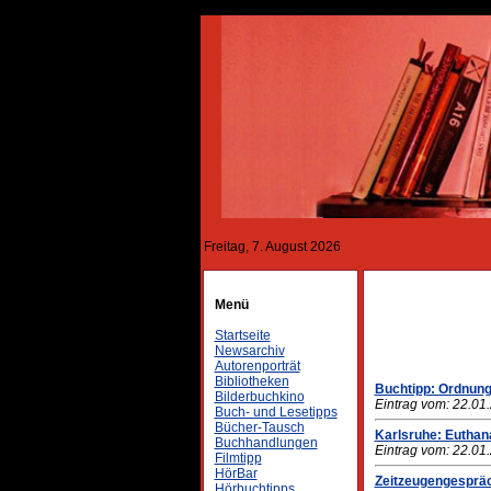
Freitag, 7. August 2026
Menü
Startseite
Newsarchiv
Autorenporträt
Bibliotheken
Buchtipp: Ordnun
Bilderbuchkino
Eintrag vom: 22.01
Buch- und Lesetipps
Bücher-Tausch
Karlsruhe: Euthan
Buchhandlungen
Eintrag vom: 22.01
Filmtipp
HörBar
Zeitzeugengesprä
Hörbuchtipps