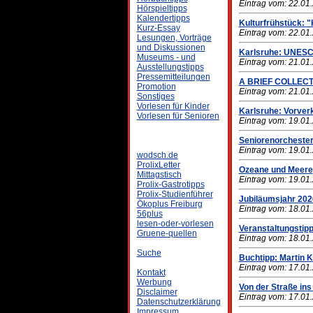
Eintrag vom: 22.01
Hörspieltipps
Kalendertipps
Kulturfrühstück: 
Kurz-Essay
Eintrag vom: 22.01
Lesungen, Vorträge
und Diskussionen
Karlsruhe: UNESCO
Museums - und
Eintrag vom: 21.01
Ausstellungstipps
Pressemitteilungen
A BRIEF COLLEC
Promotion
Eintrag vom: 21.01
Sonstiges
Vorlesen für Kinder
Karlsruhe: Vorverk
Vorlesen für Senioren
Eintrag vom: 19.01
Seniorenorchester
Eintrag vom: 19.01
wodsch.de
ProlixLetter
Ozeane und Meere
Mittagstisch
Eintrag vom: 19.01
Prolix-Gastrotipps
Prolix-Studienführer
Jubiläumsjahr 202
Ökoplus Freiburg
Eintrag vom: 18.01
56plus
lesen-oder-vorlesen
Veranstaltungstipp
Gruene-quellen
Eintrag vom: 18.01
Suche
Buchtipp: Martin K
Eintrag vom: 17.01
Kontakt
Werbung
Von der Straße in
Disclaimer
Eintrag vom: 17.01
Datenschutzerklärung
Impressum