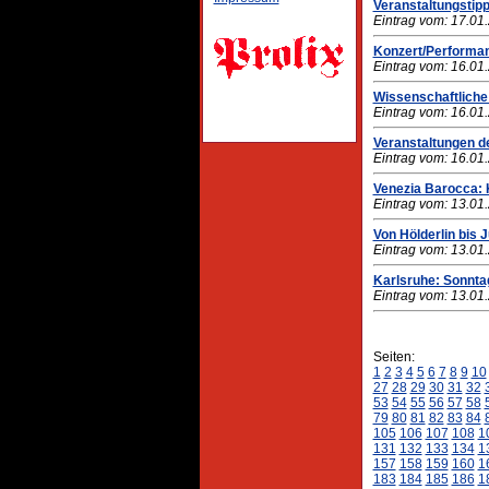
Veranstaltungstipp
Eintrag vom: 17.01
Konzert/Performan
Eintrag vom: 16.01
Wissenschaftliche 
Eintrag vom: 16.01
Veranstaltungen de
Eintrag vom: 16.01
Venezia Barocca: K
Eintrag vom: 13.01
Von Hölderlin bis 
Eintrag vom: 13.01
Karlsruhe: Sonnta
Eintrag vom: 13.01
Seiten:
1
2
3
4
5
6
7
8
9
10
27
28
29
30
31
32
53
54
55
56
57
58
79
80
81
82
83
84
105
106
107
108
1
131
132
133
134
1
157
158
159
160
1
183
184
185
186
1