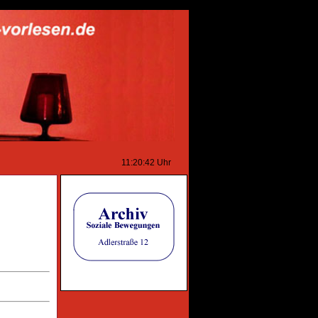
11:20:42
Uhr