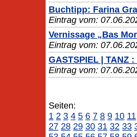
Buchtipp: Farina G
Eintrag vom: 07.06.20
Vernissage „Bas Mo
Eintrag vom: 07.06.20
GASTSPIEL | TANZ :
Eintrag vom: 07.06.20
Seiten:
1
2
3
4
5
6
7
8
9
10
11
27
28
29
30
31
32
33
53
54
55
56
57
58
59