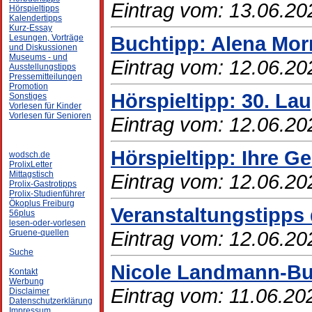
Eintrag vom: 13.06.20
Hörspieltipps
Kalendertipps
Kurz-Essay
Buchtipp: Alena Mo
Lesungen, Vorträge
und Diskussionen
Museums - und
Eintrag vom: 12.06.20
Ausstellungstipps
Pressemitteilungen
Promotion
Hörspieltipp: 30. La
Sonstiges
Vorlesen für Kinder
Vorlesen für Senioren
Eintrag vom: 12.06.20
Hörspieltipp: Ihre G
wodsch.de
ProlixLetter
Mittagstisch
Eintrag vom: 12.06.20
Prolix-Gastrotipps
Prolix-Studienführer
Ökoplus Freiburg
Veranstaltungstipps 
56plus
lesen-oder-vorlesen
Eintrag vom: 12.06.20
Gruene-quellen
Suche
Nicole Landmann-Bur
Kontakt
Werbung
Eintrag vom: 11.06.20
Disclaimer
Datenschutzerklärung
Impressum