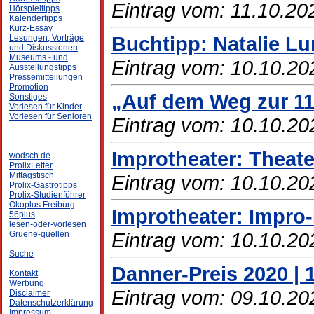
Eintrag vom: 11.10.20
Hörspieltipps
Kalendertipps
Kurz-Essay
Buchtipp: Natalie 
Lesungen, Vorträge
und Diskussionen
Museums - und
Eintrag vom: 10.10.20
Ausstellungstipps
Pressemitteilungen
Promotion
„Auf dem Weg zur 11
Sonstiges
Vorlesen für Kinder
Vorlesen für Senioren
Eintrag vom: 10.10.20
Improtheater: Theater
wodsch.de
ProlixLetter
Mittagstisch
Eintrag vom: 10.10.20
Prolix-Gastrotipps
Prolix-Studienführer
Ökoplus Freiburg
Improtheater: Impro-
56plus
lesen-oder-vorlesen
Eintrag vom: 10.10.20
Gruene-quellen
Suche
Danner-Preis 2020 | 
Kontakt
Werbung
Eintrag vom: 09.10.20
Disclaimer
Datenschutzerklärung
Impressum