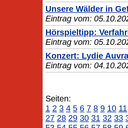
Unsere Wälder in Ge
Eintrag vom: 05.10.20
Hörspieltipp: Verfah
Eintrag vom: 05.10.20
Konzert: Lydie Auvra
Eintrag vom: 04.10.20
Seiten:
1
2
3
4
5
6
7
8
9
10
11
27
28
29
30
31
32
33
53
54
55
56
57
58
59