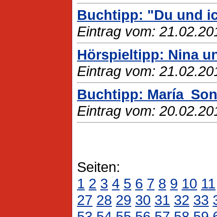
Buchtipp: "Du und i
Eintrag vom: 21.02.20
Hörspieltipp: Nina u
Eintrag vom: 21.02.20
Buchtipp: María Son
Eintrag vom: 20.02.20
Seiten:
1
2
3
4
5
6
7
8
9
10
11
27
28
29
30
31
32
33
53
54
55
56
57
58
59