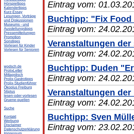
Eintrag vom: 01.03.20
Hörspieltipps
Kalendertipps
Kurz-Essay
Buchtipp: "Fix Food 
Lesungen, Vorträge
und Diskussionen
Museums - und
Eintrag vom: 24.02.20
Ausstellungstipps
Pressemitteilungen
Promotion
Veranstaltungen der 
Sonstiges
Vorlesen für Kinder
Vorlesen für Senioren
Eintrag vom: 24.02.20
Buchtipp: Duden "Er
wodsch.de
ProlixLetter
Mittagstisch
Eintrag vom: 24.02.20
Prolix-Gastrotipps
Prolix-Studienführer
Ökoplus Freiburg
Veranstaltungen der
56plus
lesen-oder-vorlesen
Eintrag vom: 24.02.20
Gruene-quellen
Suche
Buchtipp: Sven Müll
Kontakt
Werbung
Eintrag vom: 23.02.20
Disclaimer
Datenschutzerklärung
Impressum