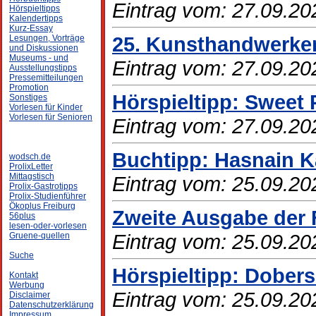
Eintrag vom: 27.09.20
Hörspieltipps
Kalendertipps
Kurz-Essay
25. Kunsthandwerker
Lesungen, Vorträge
und Diskussionen
Museums - und
Eintrag vom: 27.09.20
Ausstellungstipps
Pressemitteilungen
Promotion
Hörspieltipp: Sweet P
Sonstiges
Vorlesen für Kinder
Vorlesen für Senioren
Eintrag vom: 27.09.20
Buchtipp: Hasnain K
wodsch.de
ProlixLetter
Mittagstisch
Eintrag vom: 25.09.20
Prolix-Gastrotipps
Prolix-Studienführer
Ökoplus Freiburg
Zweite Ausgabe der F
56plus
lesen-oder-vorlesen
Eintrag vom: 25.09.20
Gruene-quellen
Suche
Hörspieltipp: Dobersc
Kontakt
Werbung
Eintrag vom: 25.09.20
Disclaimer
Datenschutzerklärung
Impressum