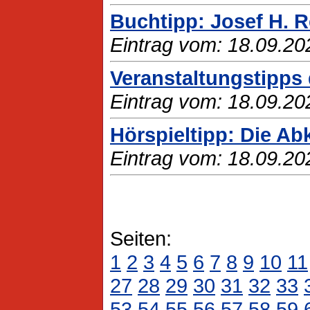
Buchtipp: Josef H. R
Eintrag vom: 18.09.20
Veranstaltungstipps 
Eintrag vom: 18.09.20
Hörspieltipp: Die A
Eintrag vom: 18.09.20
Seiten:
1
2
3
4
5
6
7
8
9
10
11
27
28
29
30
31
32
33
53
54
55
56
57
58
59