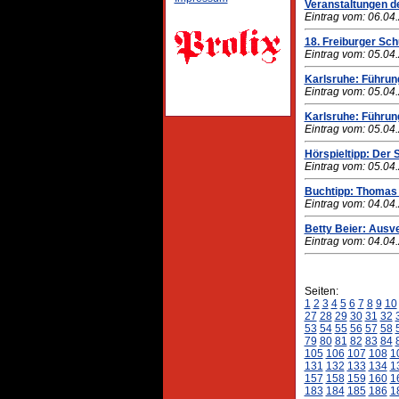
Veranstaltungen de
Eintrag vom: 06.04
18. Freiburger Sch
Eintrag vom: 05.04
Karlsruhe: Führun
Eintrag vom: 05.04
Karlsruhe: Führun
Eintrag vom: 05.04
Hörspieltipp: Der S
Eintrag vom: 05.04
Buchtipp: Thomas
Eintrag vom: 04.04
Betty Beier: Ausve
Eintrag vom: 04.04
Seiten:
1
2
3
4
5
6
7
8
9
10
27
28
29
30
31
32
53
54
55
56
57
58
79
80
81
82
83
84
105
106
107
108
1
131
132
133
134
1
157
158
159
160
1
183
184
185
186
1