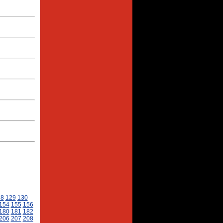
28
129
130
154
155
156
180
181
182
206
207
208