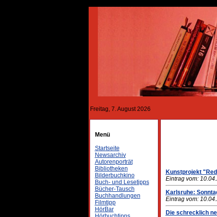
Freitag, 7. August 2026
Menü
Startseite
Newsarchiv
Autorenporträt
Bibliotheken
Kunstprojekt "Red
Bilderbuchkino
Eintrag vom: 10.04
Buch- und Lesetipps
Bücher-Tausch
Karlsruhe: Sonnta
Buchhandlungen
Eintrag vom: 10.04
Filmtipp
HörBar
Die schrecklich ne
Hörbuchtipps