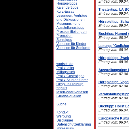
Eintrag vom: 09.04
Hörspieltipps
Kalendertipps
Theatertipp: LA 
Kurz-Essay
Eintrag vom: 09.04
Lesungen, Vorträge
und Diskussionen
Hörspieltipp: Schw
Museums - und
Eintrag vom: 09.04
Ausstellungstipps
Pressemitteilungen
Buchtipp: Hamed A
Promotion
Eintrag vom: 08.04
Sonstiges
Vorlesen für Kinder
Lesung: "Gedichte
Vorlesen für Senioren
Eintrag vom: 08.04
Hörspieltipp: Zwei
Eintrag vom: 08.04
wodsch.de
ProlixLetter
Ausstellungstipp:
Mittagstisch
Eintrag vom: 07.04
Prolix-Gastrotipps
Prolix-Studienführer
Hörspieltipp: Voge
Ökoplus Freiburg
Eintrag vom: 07.04
56plus
lesen-oder-vorlesen
Veranstaltungstipp
Gruene-quellen
Eintrag vom: 07.04
Suche
Buchtipp: Horst E
Eintrag vom: 06.04
Kontakt
Werbung
Europäische Kultur
Disclaimer
Eintrag vom: 06.04
Datenschutzerklärung
Impressum