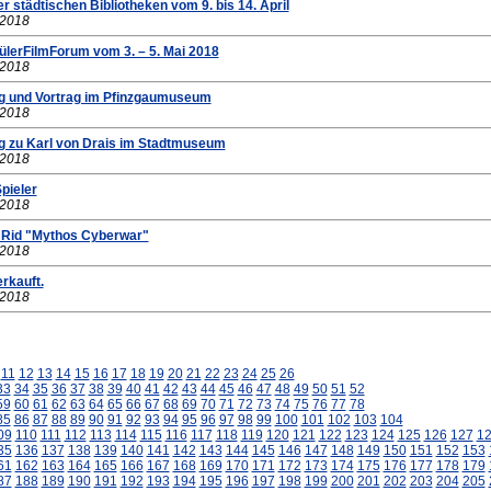
r städtischen Bibliotheken vom 9. bis 14. April
.2018
ülerFilmForum vom 3. – 5. Mai 2018
.2018
g und Vortrag im Pfinzgaumuseum
.2018
g zu Karl von Drais im Stadtmuseum
.2018
pieler
.2018
 Rid "Mythos Cyberwar"
.2018
rkauft.
.2018
11
12
13
14
15
16
17
18
19
20
21
22
23
24
25
26
33
34
35
36
37
38
39
40
41
42
43
44
45
46
47
48
49
50
51
52
59
60
61
62
63
64
65
66
67
68
69
70
71
72
73
74
75
76
77
78
85
86
87
88
89
90
91
92
93
94
95
96
97
98
99
100
101
102
103
104
09
110
111
112
113
114
115
116
117
118
119
120
121
122
123
124
125
126
127
1
35
136
137
138
139
140
141
142
143
144
145
146
147
148
149
150
151
152
153
61
162
163
164
165
166
167
168
169
170
171
172
173
174
175
176
177
178
179
87
188
189
190
191
192
193
194
195
196
197
198
199
200
201
202
203
204
205