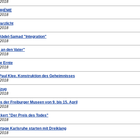
.2018
BOHÈME
.2018
arzlicht
.2018
bdel-Samad "Integration"
.2018
 an den Vater"
.2018
te Ernte
.2018
 Paul Klee. Konstruktion des Geheimnisses
.2018
lzug
.2018
s der Freiburger Museen von 9. bis 15. April
.2018
ckert "Der Preis des Todes"
.2018
tage Karlsruhe starten mit Dreiklang
.2018