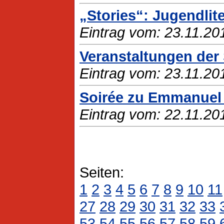
„Stories“: Jugendli
Eintrag vom: 23.11.20
Veranstaltungen der
Eintrag vom: 23.11.20
Soirée zu Emmanuel 
Eintrag vom: 22.11.20
Seiten:
1
2
3
4
5
6
7
8
9
10
11
27
28
29
30
31
32
33
53
54
55
56
57
58
59