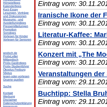
Eintrag vom: 30.11.20
Hörspieltipps
Kalendertipps
Kurz-Essay
Iranische Ikone der 
Lesungen, Vorträge
und Diskussionen
Museums - und
Eintrag vom: 30.11.20
Ausstellungstipps
Pressemitteilungen
Promotion
Literatur-Kaffee: Ma
Sonstiges
Vorlesen für Kinder
Vorlesen für Senioren
Eintrag vom: 30.11.20
Konzert mit „The Moo
wodsch.de
ProlixLetter
Mittagstisch
Eintrag vom: 30.11.20
Prolix-Gastrotipps
Prolix-Studienführer
Ökoplus Freiburg
Veranstaltungen der
56plus
lesen-oder-vorlesen
Eintrag vom: 29.11.20
Gruene-quellen
Suche
Buchtipp: Stella Bru
Kontakt
Werbung
Eintrag vom: 29.11.20
Disclaimer
Datenschutzerklärung
Impressum