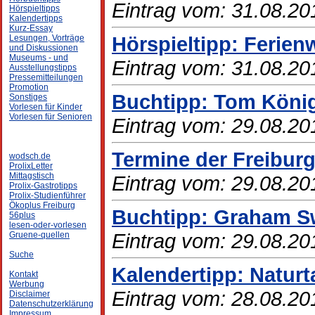
Eintrag vom: 31.08.20
Hörspieltipps
Kalendertipps
Kurz-Essay
Hörspieltipp: Ferie
Lesungen, Vorträge
und Diskussionen
Museums - und
Eintrag vom: 31.08.20
Ausstellungstipps
Pressemitteilungen
Promotion
Buchtipp: Tom König 
Sonstiges
Vorlesen für Kinder
Vorlesen für Senioren
Eintrag vom: 29.08.20
Termine der Freiburg
wodsch.de
ProlixLetter
Mittagstisch
Eintrag vom: 29.08.20
Prolix-Gastrotipps
Prolix-Studienführer
Ökoplus Freiburg
Buchtipp: Graham Sw
56plus
lesen-oder-vorlesen
Eintrag vom: 29.08.20
Gruene-quellen
Suche
Kalendertipp: Naturt
Kontakt
Werbung
Eintrag vom: 28.08.20
Disclaimer
Datenschutzerklärung
Impressum