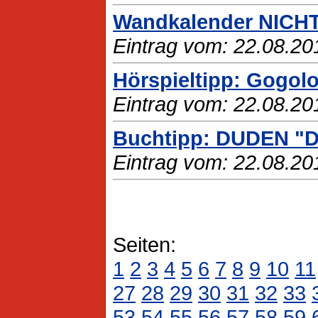
Wandkalender NICH
Eintrag vom: 22.08.20
Hörspieltipp: Gogolo
Eintrag vom: 22.08.20
Buchtipp: DUDEN "D
Eintrag vom: 22.08.20
Seiten:
1
2
3
4
5
6
7
8
9
10
11
27
28
29
30
31
32
33
53
54
55
56
57
58
59