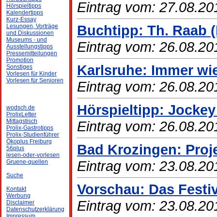
Eintrag vom: 27.08.20
Hörspieltipps
Kalendertipps
Kurz-Essay
Buchtipp: Th. Raab (
Lesungen, Vorträge
und Diskussionen
Museums - und
Eintrag vom: 26.08.20
Ausstellungstipps
Pressemitteilungen
Promotion
Karlsruhe: Immer wi
Sonstiges
Vorlesen für Kinder
Vorlesen für Senioren
Eintrag vom: 26.08.20
Hörspieltipp: Jocke
wodsch.de
ProlixLetter
Mittagstisch
Eintrag vom: 26.08.20
Prolix-Gastrotipps
Prolix-Studienführer
Ökoplus Freiburg
Bad Krozingen: Proj
56plus
lesen-oder-vorlesen
Eintrag vom: 23.08.20
Gruene-quellen
Suche
Vorschau: Das Festi
Kontakt
Werbung
Eintrag vom: 23.08.20
Disclaimer
Datenschutzerklärung
Impressum