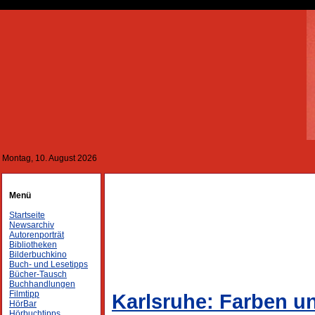
Montag, 10. August 2026
Menü
Startseite
Newsarchiv
Autorenporträt
Bibliotheken
Bilderbuchkino
Buch- und Lesetipps
Bücher-Tausch
Buchhandlungen
Filmtipp
Karlsruhe: Farben u
HörBar
Hörbuchtipps