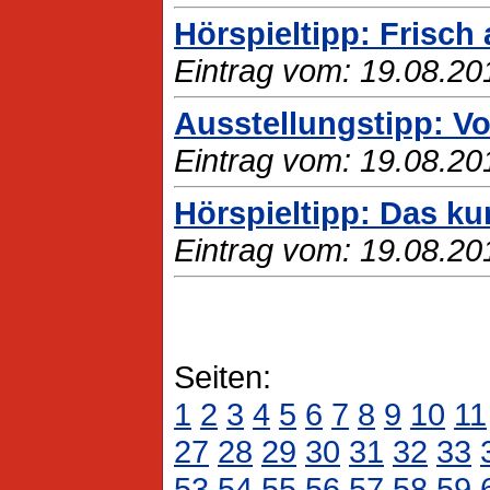
Hörspieltipp: Frisch
Eintrag vom: 19.08.20
Ausstellungstipp: Vo
Eintrag vom: 19.08.20
Hörspieltipp: Das ku
Eintrag vom: 19.08.20
Seiten:
1
2
3
4
5
6
7
8
9
10
11
27
28
29
30
31
32
33
53
54
55
56
57
58
59