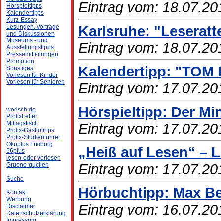
Eintrag vom: 18.07.20
Hörspieltipps
Kalendertipps
Kurz-Essay
Karlsruhe: "Leseratt
Lesungen, Vorträge
und Diskussionen
Museums - und
Eintrag vom: 18.07.20
Ausstellungstipps
Pressemitteilungen
Promotion
Kalendertipp: "TOM 
Sonstiges
Vorlesen für Kinder
Vorlesen für Senioren
Eintrag vom: 17.07.20
Hörspieltipp: Der Mi
wodsch.de
ProlixLetter
Mittagstisch
Eintrag vom: 17.07.20
Prolix-Gastrotipps
Prolix-Studienführer
Ökoplus Freiburg
„Heiß auf Lesen“ – L
56plus
lesen-oder-vorlesen
Eintrag vom: 17.07.20
Gruene-quellen
Suche
Hörbuchtipp: Max Be
Kontakt
Werbung
Eintrag vom: 16.07.20
Disclaimer
Datenschutzerklärung
Impressum