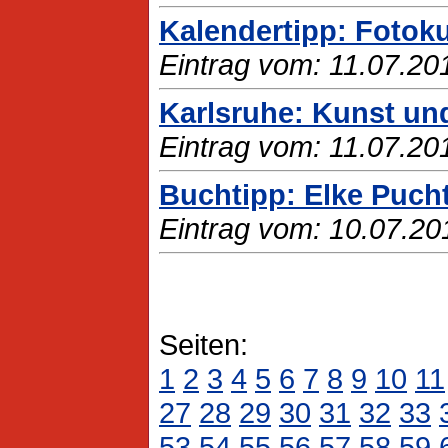
Kalendertipp: Fotok
Eintrag vom: 11.07.20
Karlsruhe: Kunst un
Eintrag vom: 11.07.20
Buchtipp: Elke Puch
Eintrag vom: 10.07.20
Seiten:
1
2
3
4
5
6
7
8
9
10
11
27
28
29
30
31
32
33
53
54
55
56
57
58
59