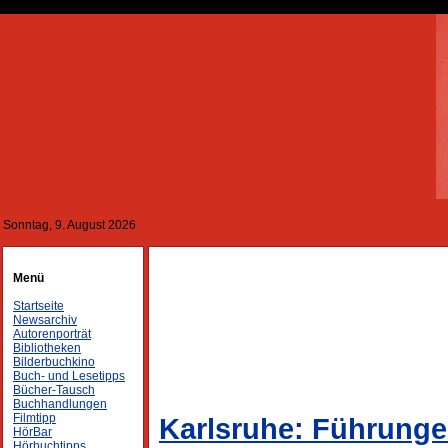
Sonntag, 9. August 2026
Menü
Startseite
Newsarchiv
Autorenporträt
Bibliotheken
Bilderbuchkino
Buch- und Lesetipps
Bücher-Tausch
Buchhandlungen
Filmtipp
Karlsruhe: Führung
HörBar
Hörbuchtipps