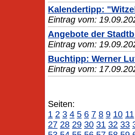
Kalendertipp: "Witze
Eintrag vom: 19.09.20
Angebote der Stadtbi
Eintrag vom: 19.09.20
Buchtipp: Werner Lu
Eintrag vom: 17.09.20
Seiten:
1
2
3
4
5
6
7
8
9
10
11
27
28
29
30
31
32
33
53
54
55
56
57
58
59