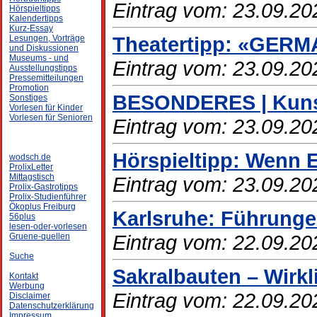
Eintrag vom: 23.09.20
Hörspieltipps
Kalendertipps
Kurz-Essay
Theatertipp: «GERM
Lesungen, Vorträge
und Diskussionen
Museums - und
Eintrag vom: 23.09.20
Ausstellungstipps
Pressemitteilungen
Promotion
BESONDERES | Kuns
Sonstiges
Vorlesen für Kinder
Vorlesen für Senioren
Eintrag vom: 23.09.20
Hörspieltipp: Wenn E
wodsch.de
ProlixLetter
Mittagstisch
Eintrag vom: 23.09.20
Prolix-Gastrotipps
Prolix-Studienführer
Ökoplus Freiburg
Karlsruhe: Führung
56plus
lesen-oder-vorlesen
Eintrag vom: 22.09.20
Gruene-quellen
Suche
Sakralbauten – Wirk
Kontakt
Werbung
Eintrag vom: 22.09.20
Disclaimer
Datenschutzerklärung
Impressum