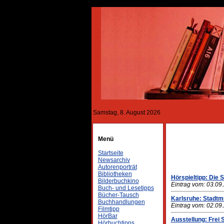
Samstag, 8. August 2026
Menü
Startseite
Newsarchiv
Autorenporträt
Bibliotheken
Hörspieltipp: Die
Bilderbuchkino
Eintrag vom: 03.09
Buch- und Lesetipps
Bücher-Tausch
Karlsruhe: Stadt
Buchhandlungen
Eintrag vom: 02.09
Filmtipp
HörBar
Ausstellung: Fre
Hörbuchtipps