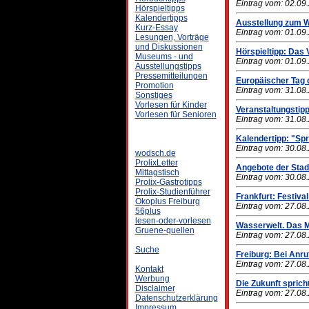
Eintrag vom: 02.09
Hörspieltipps
Kalendertipps
Ausstellung zum W
Kurz-Essay
Eintrag vom: 01.09
Lesungen, Vorträge
und Diskussionen
Hörspieltipp: Das
Museums - und
Eintrag vom: 01.09
Ausstellungstipps
Pressemitteilungen
Europäischer Tag 
Promotion
Eintrag vom: 31.08
Sonstiges
Vorlesen für Kinder
Veranstaltungstip
Vorlesen für Senioren
Eintrag vom: 31.08
Kalendertipp: "Sp
Eintrag vom: 30.08
wodsch.de
ProlixLetter
Angebote der Stadt
Mittagstisch
Eintrag vom: 30.08
Prolix-Gastrotipps
Prolix-Studienführer
Frankfurt: Festival
Ökoplus Freiburg
Eintrag vom: 27.08
56plus
lesen-oder-vorlesen
Wasserwelt. Das M
Gruene-quellen
Eintrag vom: 27.08
Suche
Freiburg: Bei Anru
Eintrag vom: 27.08
Kontakt
Werbung
Die Zukunft sprich
Disclaimer
Eintrag vom: 27.08
Datenschutzerklärung
Impressum