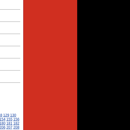
28
129
130
154
155
156
180
181
182
206
207
208