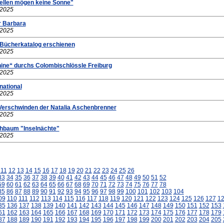
ellen mögen keine Sonne"
.2025
r Barbara
.2025
 Bücherkatalog erschienen
.2025
hine“ durchs Colombischlössle Freiburg
.2025
national
.2025
 Verschwinden der Natalia Aschenbrenner
.2025
chbaum "Inselnächte"
.2025
11
12
13
14
15
16
17
18
19
20
21
22
23
24
25
26
33
34
35
36
37
38
39
40
41
42
43
44
45
46
47
48
49
50
51
52
59
60
61
62
63
64
65
66
67
68
69
70
71
72
73
74
75
76
77
78
85
86
87
88
89
90
91
92
93
94
95
96
97
98
99
100
101
102
103
104
09
110
111
112
113
114
115
116
117
118
119
120
121
122
123
124
125
126
127
1
35
136
137
138
139
140
141
142
143
144
145
146
147
148
149
150
151
152
153
61
162
163
164
165
166
167
168
169
170
171
172
173
174
175
176
177
178
179
87
188
189
190
191
192
193
194
195
196
197
198
199
200
201
202
203
204
205