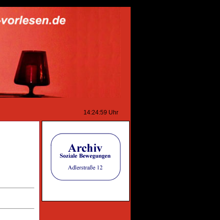
14:24:59
Uhr