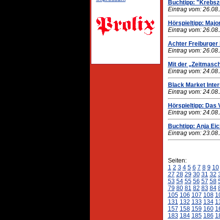
Buchtipp: "Krebsz
Eintrag vom: 26.08
Hörspieltipp: Majo
Eintrag vom: 26.08
Achter Freiburger
Eintrag vom: 26.08
Mit der „Zeitmasc
Eintrag vom: 24.08
Black Market Inter
Eintrag vom: 24.08
Hörspieltipp: Das
Eintrag vom: 24.08
Buchtipp: Anja Ei
Eintrag vom: 23.08
Seiten:
1
2
3
4
5
6
7
8
9
10
27
28
29
30
31
32
53
54
55
56
57
58
79
80
81
82
83
84
105
106
107
108
1
131
132
133
134
1
157
158
159
160
1
183
184
185
186
1