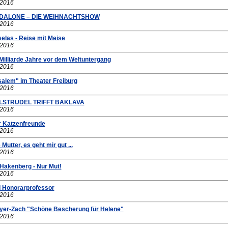
.2016
ANDALONE – DIE WEIHNACHTSHOW
.2016
selas - Reise mit Meise
.2016
 Milliarde Jahre vor dem Weltuntergang
.2016
salem" im Theater Freiburg
.2016
FELSTRUDEL TRIFFT BAKLAVA
.2016
r Katzenfreunde
.2016
Mutter, es geht mir gut ...
.2016
 Hakenberg - Nur Mut!
.2016
d Honorarprofessor
.2016
ayer-Zach "Schöne Bescherung für Helene"
.2016