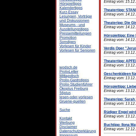
Eintrag vom: 15.12
Hörspieltipps
Kalendertipps
Theatertipp: ST
Kurz-Essay
Eintrag vom: 14.12
Lesungen, Vorträge
und Diskussionen
Theateripp: Die Gi
Museums - und
Eintrag vom: 14.12
Ausstellungstipps
Pressemitteilungen
Hörspieltipp: Eine
Promotion
Eintrag vom: 14.12
Sonstiges
Vorlesen für Kinder
Verdis Oper "Jeru
Vorlesen für Senioren
Eintrag vom: 13.12
Theatertipp: AP
Eintrag vom: 13.12
wodsch.de
ProlixLetter
Geschenkideen fü
Mittagstisch
Eintrag vom: 13.12
Prolix-Gastrotipps
Prolix-Studienführer
Hörspieltipp: Liebe 
Ökoplus Freiburg
Eintrag vom: 13.12
56plus
lesen-oder-vorlesen
Theateripp: Sarah
Gruene-quellen
Eintrag vom: 13.12
Suche
Rüdiger Engel wir
Eintrag vom: 13.12
Kontakt
Werbung
Buchtipp: Ilona M
Disclaimer
Eintrag vom: 12.12
Datenschutzerklärung
Impressum