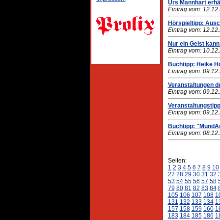
Urs Mannhart erhä
Eintrag vom: 12.12
Hörspieltipp: Auscu
Eintrag vom: 12.12
Nur ein Geist kann
Eintrag vom: 10.12
Buchtipp: Heike H
Eintrag vom: 09.12
Veranstaltungen d
Eintrag vom: 09.12
Veranstaltungstip
Eintrag vom: 09.12
Buchtipp: "MundAr
Eintrag vom: 08.12
Seiten:
1
2
3
4
5
6
7
8
9
10
27
28
29
30
31
32
53
54
55
56
57
58
79
80
81
82
83
84
105
106
107
108
1
131
132
133
134
1
157
158
159
160
1
183
184
185
186
1