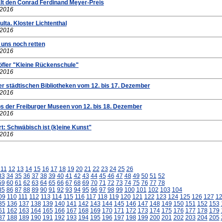
lt den Conrad Ferdinand Meyer-Preis
.2016
lta. Kloster Lichtenthal
.2016
 uns noch retten
.2016
öfler "Kleine Rückenschule"
.2016
er städtischen Bibliotheken vom 12. bis 17. Dezember
.2016
ps der Freiburger Museen von 12. bis 18. Dezember
.2016
t: Schwäbisch ist (k)eine Kunst"
.2016
11
12
13
14
15
16
17
18
19
20
21
22
23
24
25
26
33
34
35
36
37
38
39
40
41
42
43
44
45
46
47
48
49
50
51
52
59
60
61
62
63
64
65
66
67
68
69
70
71
72
73
74
75
76
77
78
85
86
87
88
89
90
91
92
93
94
95
96
97
98
99
100
101
102
103
104
09
110
111
112
113
114
115
116
117
118
119
120
121
122
123
124
125
126
127
1
35
136
137
138
139
140
141
142
143
144
145
146
147
148
149
150
151
152
153
61
162
163
164
165
166
167
168
169
170
171
172
173
174
175
176
177
178
179
87
188
189
190
191
192
193
194
195
196
197
198
199
200
201
202
203
204
205