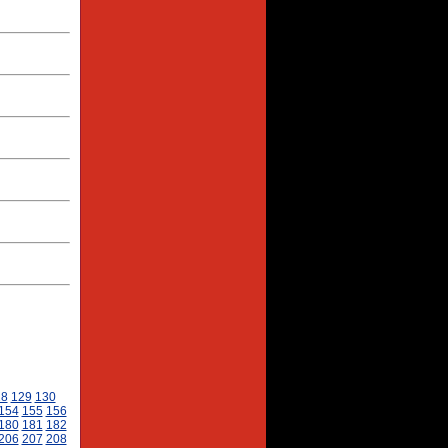
28
129
130
154
155
156
180
181
182
206
207
208