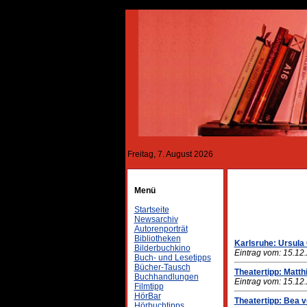
Freitag, 7. August 2026
Menü
Startseite
Newsarchiv
Autorenporträt
Bibliotheken
Karlsruhe: Ursula
Bilderbuchkino
Eintrag vom: 15.12
Buch- und Lesetipps
Bücher-Tausch
Theatertipp: Matt
Buchhandlungen
Eintrag vom: 15.12
Filmtipp
HörBar
Theatertipp: Bea 
Hörbuchtipps