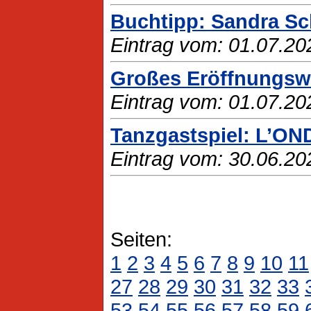
Buchtipp: Sandra Sc
Eintrag vom: 01.07.20
Großes Eröffnungswo
Eintrag vom: 01.07.20
Tanzgastspiel: L’ON
Eintrag vom: 30.06.20
Seiten:
1
2
3
4
5
6
7
8
9
10
11
27
28
29
30
31
32
33
53
54
55
56
57
58
59