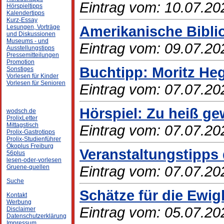
Eintrag vom: 10.07.20
Hörspieltipps
Kalendertipps
Kurz-Essay
Amerikanische Bibli
Lesungen, Vorträge
und Diskussionen
Museums - und
Eintrag vom: 09.07.20
Ausstellungstipps
Pressemitteilungen
Promotion
Buchtipp: Moritz Heg
Sonstiges
Vorlesen für Kinder
Vorlesen für Senioren
Eintrag vom: 07.07.20
Hörspiel: Zu heiß g
wodsch.de
ProlixLetter
Mittagstisch
Eintrag vom: 07.07.20
Prolix-Gastrotipps
Prolix-Studienführer
Ökoplus Freiburg
Veranstaltungstipps 
56plus
lesen-oder-vorlesen
Eintrag vom: 07.07.20
Gruene-quellen
Suche
Schätze für die Ewig
Kontakt
Werbung
Eintrag vom: 05.07.20
Disclaimer
Datenschutzerklärung
Impressum