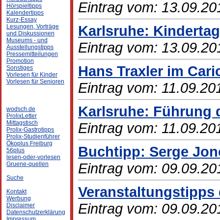
Eintrag vom: 13.09.20
Hörspieltipps
Kalendertipps
Kurz-Essay
Karlsruhe: Kindert
Lesungen, Vorträge
und Diskussionen
Museums - und
Eintrag vom: 13.09.20
Ausstellungstipps
Pressemitteilungen
Promotion
Hans Traxler im Car
Sonstiges
Vorlesen für Kinder
Vorlesen für Senioren
Eintrag vom: 11.09.20
Karlsruhe: Führung 
wodsch.de
ProlixLetter
Mittagstisch
Eintrag vom: 11.09.20
Prolix-Gastrotipps
Prolix-Studienführer
Ökoplus Freiburg
Buchtipp: Serge Jon
56plus
lesen-oder-vorlesen
Eintrag vom: 09.09.20
Gruene-quellen
Suche
Veranstaltungstipps 
Kontakt
Werbung
Eintrag vom: 09.09.20
Disclaimer
Datenschutzerklärung
Impressum