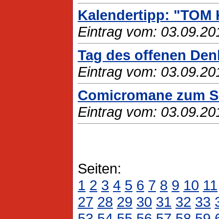
Kalendertipp: "TOM 
Eintrag vom: 03.09.20
Tag des offenen Den
Eintrag vom: 03.09.20
Comicromane zum Sc
Eintrag vom: 03.09.20
Seiten:
1
2
3
4
5
6
7
8
9
10
11
27
28
29
30
31
32
33
53
54
55
56
57
58
59