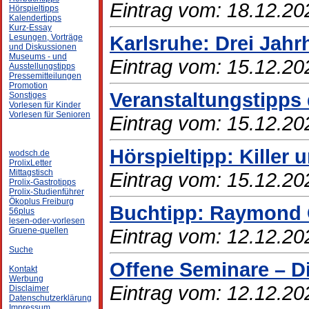
Eintrag vom: 18.12.20
Hörspieltipps
Kalendertipps
Kurz-Essay
Karlsruhe: Drei Jah
Lesungen, Vorträge
und Diskussionen
Museums - und
Eintrag vom: 15.12.20
Ausstellungstipps
Pressemitteilungen
Promotion
Veranstaltungstipps
Sonstiges
Vorlesen für Kinder
Vorlesen für Senioren
Eintrag vom: 15.12.20
Hörspieltipp: Killer 
wodsch.de
ProlixLetter
Mittagstisch
Eintrag vom: 15.12.20
Prolix-Gastrotipps
Prolix-Studienführer
Ökoplus Freiburg
Buchtipp: Raymond 
56plus
lesen-oder-vorlesen
Eintrag vom: 12.12.20
Gruene-quellen
Suche
Offene Seminare – D
Kontakt
Werbung
Eintrag vom: 12.12.20
Disclaimer
Datenschutzerklärung
Impressum