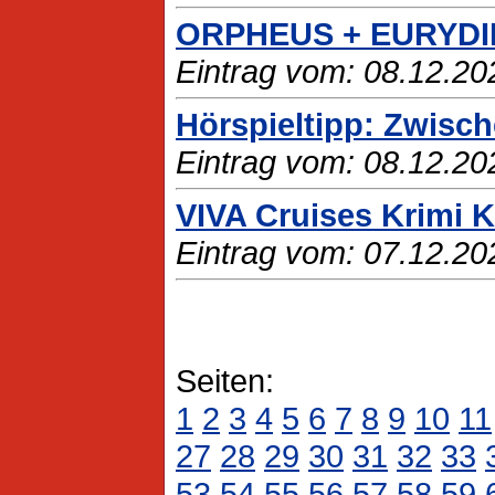
ORPHEUS + EURYDI
Eintrag vom: 08.12.20
Hörspieltipp: Zwisc
Eintrag vom: 08.12.20
VIVA Cruises Krimi 
Eintrag vom: 07.12.20
Seiten:
1
2
3
4
5
6
7
8
9
10
11
27
28
29
30
31
32
33
53
54
55
56
57
58
59