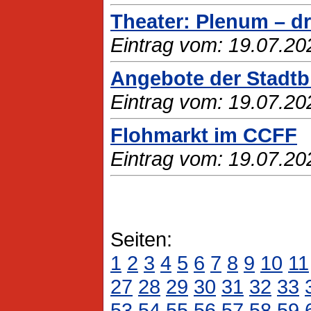
Theater: Plenum – dr
Eintrag vom: 19.07.20
Angebote der Stadtbi
Eintrag vom: 19.07.20
Flohmarkt im CCFF
Eintrag vom: 19.07.20
Seiten:
1
2
3
4
5
6
7
8
9
10
11
27
28
29
30
31
32
33
53
54
55
56
57
58
59