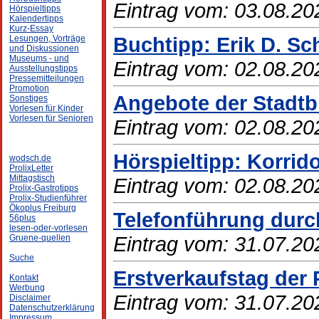
Eintrag vom: 03.08.20
Hörspieltipps
Kalendertipps
Kurz-Essay
Buchtipp: Erik D. Sch
Lesungen, Vorträge
und Diskussionen
Museums - und
Eintrag vom: 02.08.20
Ausstellungstipps
Pressemitteilungen
Promotion
Angebote der Stadtbi
Sonstiges
Vorlesen für Kinder
Vorlesen für Senioren
Eintrag vom: 02.08.20
Hörspieltipp: Korrido
wodsch.de
ProlixLetter
Mittagstisch
Eintrag vom: 02.08.20
Prolix-Gastrotipps
Prolix-Studienführer
Ökoplus Freiburg
Telefonführung durc
56plus
lesen-oder-vorlesen
Eintrag vom: 31.07.20
Gruene-quellen
Suche
Erstverkaufstag der P
Kontakt
Werbung
Eintrag vom: 31.07.20
Disclaimer
Datenschutzerklärung
Impressum