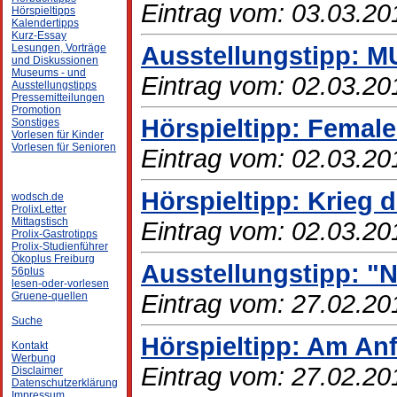
Eintrag vom: 03.03.20
Hörspieltipps
Kalendertipps
Kurz-Essay
Ausstellungstipp: MU
Lesungen, Vorträge
und Diskussionen
Museums - und
Eintrag vom: 02.03.20
Ausstellungstipps
Pressemitteilungen
Promotion
Hörspieltipp: Female
Sonstiges
Vorlesen für Kinder
Vorlesen für Senioren
Eintrag vom: 02.03.20
Hörspieltipp: Krieg 
wodsch.de
ProlixLetter
Mittagstisch
Eintrag vom: 02.03.20
Prolix-Gastrotipps
Prolix-Studienführer
Ökoplus Freiburg
Ausstellungstipp: "
56plus
lesen-oder-vorlesen
Eintrag vom: 27.02.20
Gruene-quellen
Suche
Hörspieltipp: Am An
Kontakt
Werbung
Eintrag vom: 27.02.20
Disclaimer
Datenschutzerklärung
Impressum