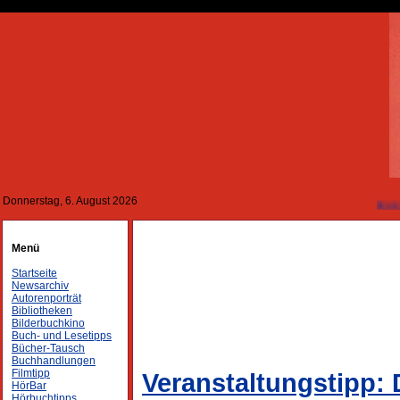
Donnerstag, 6. August 2026
---
Besuchen Sie unser neues Informat
Menü
Startseite
Newsarchiv
Autorenporträt
Bibliotheken
Bilderbuchkino
Buch- und Lesetipps
Bücher-Tausch
Buchhandlungen
Filmtipp
Veranstaltungstipp:
HörBar
Hörbuchtipps