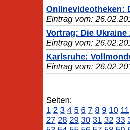
Onlinevideotheken: 
Eintrag vom: 26.02.20
Vortrag: Die Ukrain
Eintrag vom: 26.02.20
Karlsruhe: Vollmon
Eintrag vom: 26.02.20
Seiten:
1
2
3
4
5
6
7
8
9
10
11
27
28
29
30
31
32
33
53
54
55
56
57
58
59