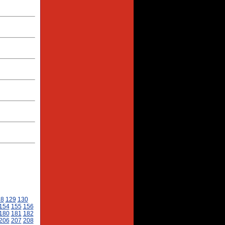
28
129
130
154
155
156
180
181
182
206
207
208