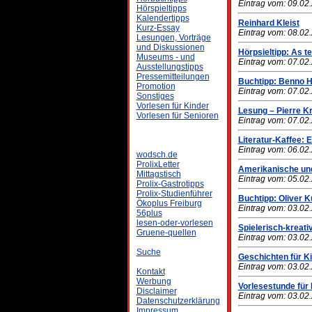
Eintrag vom: 09.02
Hörspieltipps
Kalendertipps
Reinhard Kleist
Kurz-Essay
Eintrag vom: 08.02
Lesungen, Vorträge
und Diskussionen
Hörpsieltipp: As t
Museums - und
Eintrag vom: 07.02
Ausstellungstipps
Pressemitteilungen
Buchtipp: Benno H
Promotion
Eintrag vom: 07.02
Sonstiges
Vorlesen für Kinder
Lesung – Pierre Kr
Vorlesen für Senioren
Eintrag vom: 07.02
Literatur-Kaffee:
Eintrag vom: 06.02
wodsch.de
ProlixLetter
Amerikanische und
Mittagstisch
Eintrag vom: 05.02
Prolix-Gastrotipps
Prolix-Studienführer
Buchtipp: Oliver 
Ökoplus Freiburg
Eintrag vom: 03.02
56plus
lesen-oder-vorlesen
Spielerisch-kreati
Gruene-quellen
Eintrag vom: 03.02
Suche
Geschichten für Ki
Eintrag vom: 03.02
Kontakt
Werbung
Vorlesestunde für 
Disclaimer
Eintrag vom: 03.02
Datenschutzerklärung
Impressum