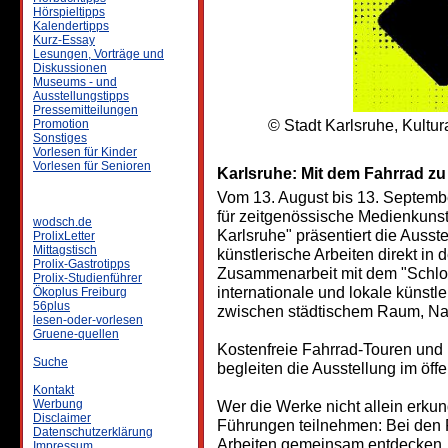
Hörspieltipps
Kalendertipps
Kurz-Essay
Lesungen, Vorträge und
Diskussionen
Museums - und
Ausstellungstipps
Pressemitteilungen
© Stadt Karlsruhe, Kultu
Promotion
Sonstiges
Vorlesen für Kinder
Vorlesen für Senioren
Karlsruhe: Mit dem Fahrrad zu 
Vom 13. August bis 13. Septembe
für zeitgenössische Medienkuns
wodsch.de
Karlsruhe" präsentiert die Ausste
ProlixLetter
Mittagstisch
künstlerische Arbeiten direkt in 
Prolix-Gastrotipps
Zusammenarbeit mit dem "Schloss
Prolix-Studienführer
internationale und lokale künst
Ökoplus Freiburg
56plus
zwischen städtischem Raum, Nat
lesen-oder-vorlesen
Gruene-quellen
Kostenfreie Fahrrad-Touren un
Suche
begleiten die Ausstellung im öf
Kontakt
Werbung
Wer die Werke nicht allein erku
Disclaimer
Führungen teilnehmen: Bei den F
Datenschutzerklärung
Arbeiten gemeinsam entdecken, b
Impressum