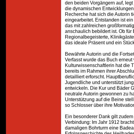
den beiden Vorgängern auf, leg
die dynamischen Entwicklungen d
Recherche hat sich die Autorin t
eingearbeitet. Entstanden ist ei
das mit zahlreichen großformati
anschaulich bebildert ist. Ob fü
Regionalbegeisterte, Klinikgäst
das ideale Präsent und ein Stü
Bewährte Autorin und die Fortse
Verfasst wurde das Buch erneut 
Kulturwissenschaftlerin hat di
bereits im Rahmen ihrer Abschlus
detailliert erforscht. Hauptberufl
Jugendliche und unterstützt jun
entwickeln. Die Kur und Bäder Gm
neutrale Autorin gewonnen zu h
Unterstützung auf die Beine stel
so Schlosser über ihre Motivatio
Ein besonderer Dank gilt zudem 
Verbindung: Im Jahr 1912 brach
damaligen Bohrturm eine Badeanst
Erfolgsgeschichte des Heilbade