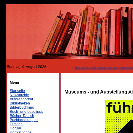
Sonntag, 9. August 2026
---
Besuchen Sie unser neues Informationsportal 
Menü
Startseite
Museums - und Ausstellungst
Newsarchiv
Autorenporträt
Bibliotheken
Bilderbuchkino
Buch- und Lesetipps
Bücher-Tausch
Buchhandlungen
Filmtipp
HörBar
Hörbuchtipps