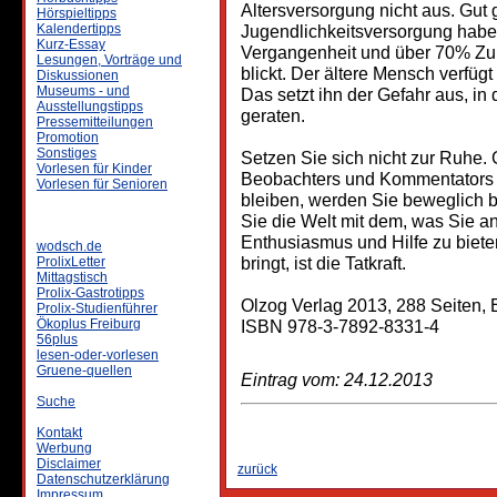
Altersversorgung nicht aus. Gut 
Hörspieltipps
Kalendertipps
Jugendlichkeitsversorgung habe
Kurz-Essay
Vergangenheit und über 70% Zukun
Lesungen, Vorträge und
blickt. Der ältere Mensch verfü
Diskussionen
Museums - und
Das setzt ihn der Gefahr aus, i
Ausstellungstipps
geraten.
Pressemitteilungen
Promotion
Sonstiges
Setzen Sie sich nicht zur Ruhe. 
Vorlesen für Kinder
Beobachters und Kommentators 
Vorlesen für Senioren
bleiben, werden Sie beweglich b
Sie die Welt mit dem, was Sie a
Enthusiasmus und Hilfe zu biete
wodsch.de
bringt, ist die Tatkraft.
ProlixLetter
Mittagstisch
Prolix-Gastrotipps
Olzog Verlag 2013, 288 Seiten,
Prolix-Studienführer
Ökoplus Freiburg
ISBN 978-3-7892-8331-4
56plus
lesen-oder-vorlesen
Gruene-quellen
Eintrag vom: 24.12.2013
Suche
Kontakt
Werbung
Disclaimer
zurück
Datenschutzerklärung
Impressum