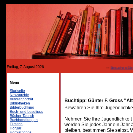
Freitag, 7. August 2026
---
Besuchen Sie un
Menü
Startseite
Newsarchiv
Autorenporträt
Buchtipp: Günter F. Gross "Ält
Bibliotheken
Bewahren Sie Ihre Jugendlichkei
Bilderbuchkino
Buch- und Lesetipps
Bücher-Tausch
Nehmen Sie Ihre Jugendlichkeit 
Buchhandlungen
werden Sie jedes Jahr ein Jahr ä
Filmtipp
HörBar
bleiben, bestimmen Sie selbst. W
Hörbuchtipps