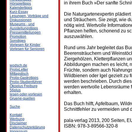
in ihrem Buch »Der sanfte Schnit
Hörspieltipps
Kalendertipps
Kurz-Essay
Die Naturgartenexpertin plädie
Lesungen, Vorträge und
und Sträuchern. Sie zeigt, wie 
Diskussionen
Museums - und
nötig wird. Wertvolle Informat
Ausstellungstipps
Pflanzen helfen, schonend zu sc
Pressemitteilungen
auszuwählen.
Promotion
Sonstiges
Vorlesen für Kinder
Rund ums Jahr begleitet das Bu
Vorlesen für Senioren
Beerensträuchern und Weinstöck
Ziergehölzen, Kletterpflanzen un
Abbildungen machen es leicht, n
wodsch.de
Früchte, sondern auch Nahrungs
ProlixLetter
Mittagstisch
Wildbienen oder Igel gezielt zu
Prolix-Gastrotipps
werden beschrieben. Durch die
Prolix-Studienführer
Ökoplus Freiburg
werden wertvolle Lebensräume f
56plus
erhalten.
lesen-oder-vorlesen
Gruene-quellen
Das Buch hilft, Apfelbaum, Wild
Suche
Schnittfehler zu vermeiden und 
Kontakt
Werbung
pala-verlag 2013, 200 Seiten, 
Disclaimer
ISBN: 978-3-89566-320-8
Datenschutzerklärung
Impressum