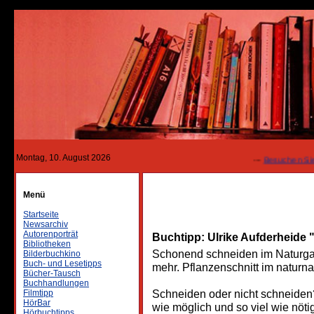
Montag, 10. August 2026
---
Besuchen Sie uns
Menü
Startseite
Newsarchiv
Autorenporträt
Buchtipp: Ulrike Aufderheide "
Bibliotheken
Schonend schneiden im Naturga
Bilderbuchkino
Buch- und Lesetipps
mehr. Pflanzenschnitt im naturn
Bücher-Tausch
Buchhandlungen
Schneiden oder nicht schneiden?
Filmtipp
HörBar
wie möglich und so viel wie nötig
Hörbuchtipps