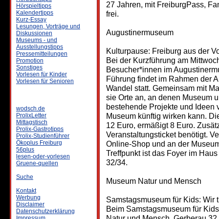
27 Jahren, mit FreiburgPass,
Hörspieltipps
Kalendertipps
frei.
Kurz-Essay
Lesungen, Vorträge und
Augustinermuseum
Diskussionen
Museums - und
Ausstellungstipps
Kulturpause: Freiburg aus der V
Pressemitteilungen
Bei der Kurzführung am Mittwoch
Promotion
Sonstiges
Besucher*innen im Augustinermus
Vorlesen für Kinder
Führung findet im Rahmen der A
Vorlesen für Senioren
Wandel statt. Gemeinsam mit Ma
sie Orte an, an denen Museum un
bestehende Projekte und Ideen 
wodsch.de
Museum künftig wirken kann. Die 
ProlixLetter
Mittagstisch
12 Euro, ermäßigt 8 Euro. Zusätz
Prolix-Gastrotipps
Veranstaltungsticket benötigt. Ver
Prolix-Studienführer
Ökoplus Freiburg
Online-Shop und an der Museums
56plus
Treffpunkt ist das Foyer im Ha
lesen-oder-vorlesen
32/34.
Gruene-quellen
Suche
Museum Natur und Mensch
Kontakt
Werbung
Samstagsmuseum für Kids: Wir t
Disclaimer
Beim Samstagsmuseum für Kids 
Datenschutzerklärung
Natur und Mensch, Gerberau 32,
Impressum