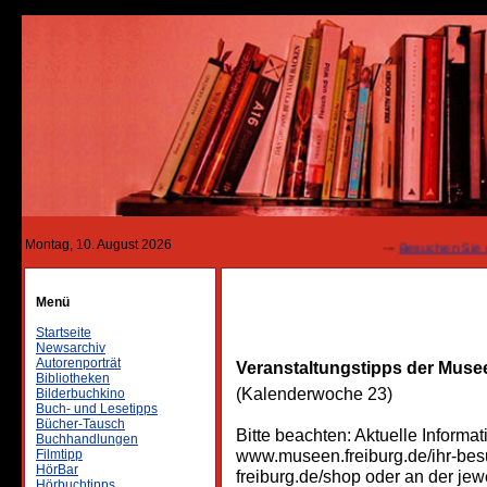
Montag, 10. August 2026
---
Besuchen Sie unse
Menü
Startseite
Newsarchiv
Autorenporträt
Veranstaltungstipps der Musee
Bibliotheken
(Kalenderwoche 23)
Bilderbuchkino
Buch- und Lesetipps
Bücher-Tausch
Bitte beachten: Aktuelle Informa
Buchhandlungen
www.museen.freiburg.de/ihr-bes
Filmtipp
HörBar
freiburg.de/shop oder an der jew
Hörbuchtipps