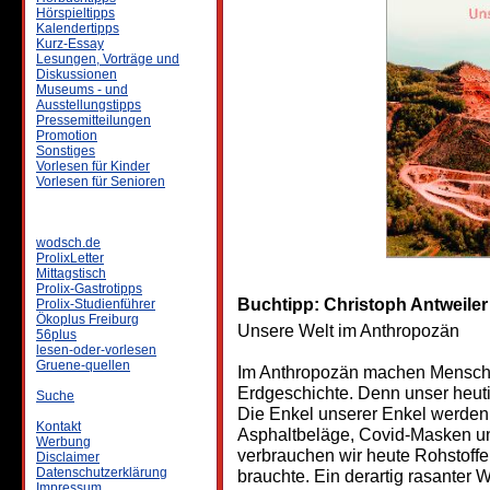
Hörspieltipps
Kalendertipps
Kurz-Essay
Lesungen, Vorträge und
Diskussionen
Museums - und
Ausstellungstipps
Pressemitteilungen
Promotion
Sonstiges
Vorlesen für Kinder
Vorlesen für Senioren
wodsch.de
ProlixLetter
Mittagstisch
Prolix-Gastrotipps
Buchtipp: Christoph Antweil
Prolix-Studienführer
Ökoplus Freiburg
Unsere Welt im Anthropozän
56plus
lesen-oder-vorlesen
Gruene-quellen
Im Anthropozän machen Mensche
Erdgeschichte. Denn unser heuti
Suche
Die Enkel unserer Enkel werden 
Kontakt
Asphaltbeläge, Covid-Masken un
Werbung
verbrauchen wir heute Rohstoffe
Disclaimer
Datenschutzerklärung
brauchte. Ein derartig rasanter W
Impressum