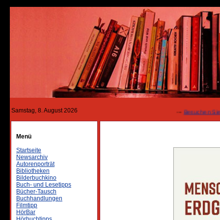
Samstag, 8. August 2026
---
Besuchen Sie un
Menü
Startseite
Newsarchiv
Autorenporträt
Bibliotheken
Bilderbuchkino
Buch- und Lesetipps
Bücher-Tausch
Buchhandlungen
Filmtipp
HörBar
Hörbuchtipps