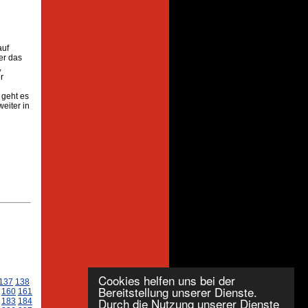
auf
er das
,
r
 geht es
eiter in
Cookies helfen uns bei der
137
138
Bereitstellung unserer Dienste.
160
161
Durch die Nutzung unserer Dienste
183
184