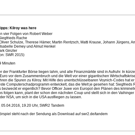
tipps: Kilroy was here
in vier Folgen von Robert Weber
Siegfrieds Rache
Oliver Schulze, Therese Hämer, Martin Rentzsch, Matti Krause, Johann Jürgens, A
 Isabelle Demey und Almut Henkel
ark Ginzler
ion: SWR 2015)
9 Minuten
r der Frankfurter Börse liegen lahm, und alle Finanzmärkte sind in Aufruhr. In kürze
 Euro vor dem Zusammenbruch und die Welt vor einer gigantischen Wirtschaftskris
hren die Spuren zu Kilroy. Mit Hilfe des unentschlüsselbaren Voynich-Codes hat er
ste Computerschadprogramm entwickelt, das die Welt je gesehen hat: Siegfrieds 
 bezweckt er eigentlich? Bevor Officer Juwe von Europol den Plänen des kriminel
s folgen kann, plant der schon den nächsten Coup und stellt sich in den Vaihinger
der NSA, um sich in die USA ausfliegen zu lassen.
, 05.04.2016, 19.20 Uhr, SWR2 Tandem
örspiel steht nach der Sendung als Download auf swr2.de/tandem