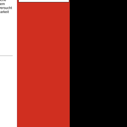
 dem
versucht
arkeit