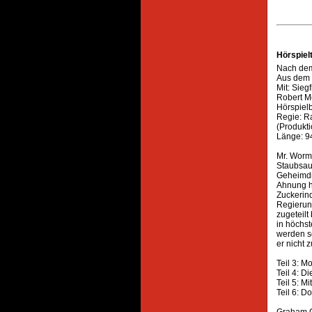
Hörspiel
Nach de
Aus dem 
Mit: Sieg
Robert Me
Hörspielb
Regie: R
(Produkt
Länge: 9
Mr. Wormo
Staubsaug
Geheimdie
Ahnung ha
Zuckerind
Regierung
zugeteilt
in höchst
werden so
er nicht 
Teil 3: Mo
Teil 4: Di
Teil 5: Mi
Teil 6: D
Graham G