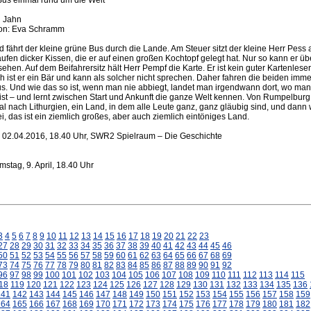
n Jahn
on: Eva Schramm
fährt der kleine grüne Bus durch die Lande. Am Steuer sitzt der kleine Herr Pess 
fen dicker Kissen, die er auf einen großen Kochtopf gelegt hat. Nur so kann er üb
ehen. Auf dem Beifahrersitz hält Herr Pempf die Karte. Er ist kein guter Kartenleser
ch ist er ein Bär und kann als solcher nicht sprechen. Daher fahren die beiden imme
s. Und wie das so ist, wenn man nie abbiegt, landet man irgendwann dort, wo man
 ist – und lernt zwischen Start und Ankunft die ganze Welt kennen. Von Rumpelburg
al nach Lithurgien, ein Land, in dem alle Leute ganz, ganz gläubig sind, und dann w
ei, das ist ein ziemlich großes, aber auch ziemlich eintöniges Land.
 02.04.2016, 18.40 Uhr, SWR2 Spielraum – Die Geschichte
amstag, 9. April, 18.40 Uhr
3
4
5
6
7
8
9
10
11
12
13
14
15
16
17
18
19
20
21
22
23
27
28
29
30
31
32
33
34
35
36
37
38
39
40
41
42
43
44
45
46
50
51
52
53
54
55
56
57
58
59
60
61
62
63
64
65
66
67
68
69
73
74
75
76
77
78
79
80
81
82
83
84
85
86
87
88
89
90
91
92
96
97
98
99
100
101
102
103
104
105
106
107
108
109
110
111
112
113
114
115
18
119
120
121
122
123
124
125
126
127
128
129
130
131
132
133
134
135
136
141
142
143
144
145
146
147
148
149
150
151
152
153
154
155
156
157
158
159
164
165
166
167
168
169
170
171
172
173
174
175
176
177
178
179
180
181
182