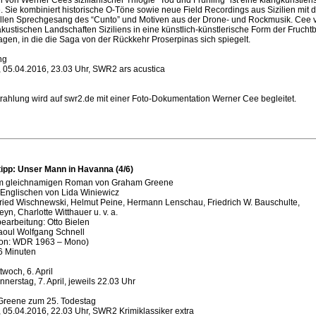
. Sie kombiniert historische O-Töne sowie neue Field Recordings aus Sizilien mit
nellen Sprechgesang des “Cunto” und Motiven aus der Drone- und Rockmusik. Cee 
 akustischen Landschaften Siziliens in eine künstlich-künstlerische Form der Fruchtb
agen, in die die Saga von der Rückkehr Proserpinas sich spiegelt.
ng
, 05.04.2016, 23.03 Uhr, SWR2 ars acustica
rahlung wird auf swr2.de mit einer Foto-Dokumentation Werner Cee begleitet.
tipp: Unser Mann in Havanna (4/6)
m gleichnamigen Roman von Graham Greene
Englischen von Lida Winiewicz
fried Wischnewski, Helmut Peine, Hermann Lenschau, Friedrich W. Bauschulte,
yn, Charlotte Witthauer u. v. a.
earbeitung: Otto Bielen
aoul Wolfgang Schnell
ion: WDR 1963 – Mono)
6 Minuten
ttwoch, 6. April
onnerstag, 7. April, jeweils 22.03 Uhr
reene zum 25. Todestag
 05.04.2016, 22.03 Uhr, SWR2 Krimiklassiker extra