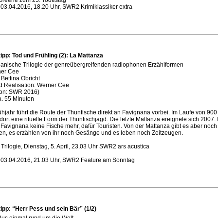
03.04.2016, 18.20 Uhr, SWR2 Krimiklassiker extra
ipp: Tod und Frühling (2): La Mattanza
lianische Trilogie der genreübergreifenden radiophonen Erzählformen
ner Cee
: Bettina Obricht
d Realisation: Werner Cee
ion: SWR 2016)
a. 55 Minuten
hjahr führt die Route der Thunfische direkt an Favignana vorbei. Im Laufe von 90
dort eine rituelle Form der Thunfischjagd. Die letzte Mattanza ereignete sich 2007.
n Favignana keine Fische mehr, dafür Touristen. Von der Mattanza gibt es aber noch 
n, es erzählen von ihr noch Gesänge und es leben noch Zeitzeugen.
r Trilogie, Dienstag, 5. April, 23.03 Uhr SWR2 ars acustica
 03.04.2016, 21.03 Uhr, SWR2 Feature am Sonntag
ipp: “Herr Pess und sein Bär” (1/2)
Bus einmal rund um die Welt