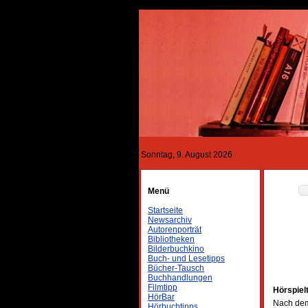
Sonntag, 9. August 2026
Menü
Startseite
Newsarchiv
Autorenporträt
Bibliotheken
Bilderbuchkino
Buch- und Lesetipps
Bücher-Tausch
Buchhandlungen
Filmtipp
Hörspiel
HörBar
Nach de
Hörbuchtipps