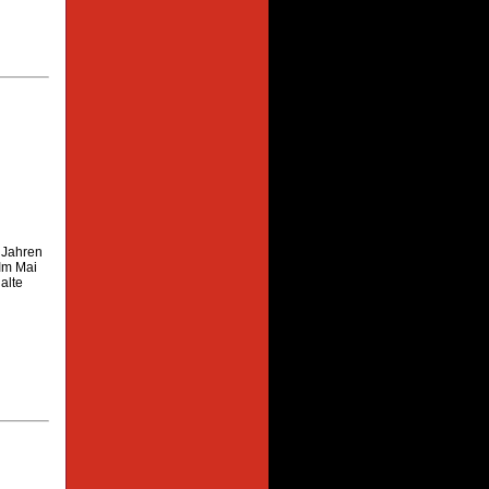
0 Jahren
 Im Mai
alte