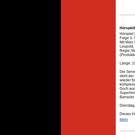
Hörspiel
Hörspiel 
Folge 3: 
Mit Marc 
Leupold,
Regie: M
(Produkt
Länge: 1
Die Serve
steht der
wieder fü
komplexe
Doch was
Superhirn
Barracks 
Dienstag
Dieses H
Mehr