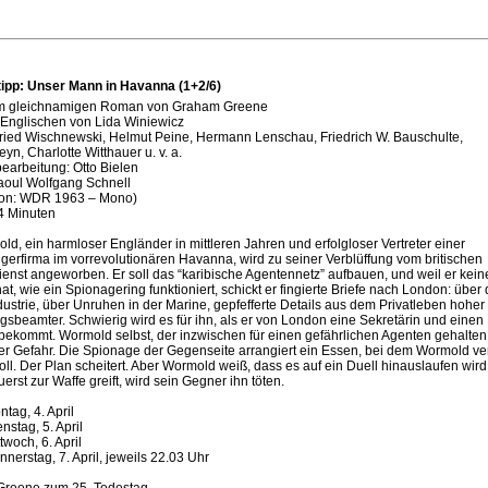
tipp: Unser Mann in Havanna (1+2/6)
m gleichnamigen Roman von Graham Greene
Englischen von Lida Winiewicz
fried Wischnewski, Helmut Peine, Hermann Lenschau, Friedrich W. Bauschulte,
yn, Charlotte Witthauer u. v. a.
earbeitung: Otto Bielen
aoul Wolfgang Schnell
ion: WDR 1963 – Mono)
4 Minuten
ld, ein harmloser Engländer in mittleren Jahren und erfolgloser Vertreter einer
erfirma im vorrevolutionären Havanna, wird zu seiner Verblüffung vom britischen
nst angeworben. Er soll das “karibische Agentennetz” aufbauen, und weil er kein
t, wie ein Spionagering funktioniert, schickt er fingierte Briefe nach London: über 
ustrie, über Unruhen in der Marine, gepfefferte Details aus dem Privatleben hoher
sbeamter. Schwierig wird es für ihn, als er von London eine Sekretärin und einen
 bekommt. Wormold selbst, der inzwischen für einen gefährlichen Agenten gehalten w
er Gefahr. Die Spionage der Gegenseite arrangiert ein Essen, bei dem Wormold ver
ll. Der Plan scheitert. Aber Wormold weiß, dass es auf ein Duell hinauslaufen wir
zuerst zur Waffe greift, wird sein Gegner ihn töten.
ntag, 4. April
enstag, 5. April
ttwoch, 6. April
onnerstag, 7. April, jeweils 22.03 Uhr
reene zum 25. Todestag