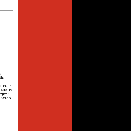
e
die
 Funker
ird, ist
giftet
d. Wenn